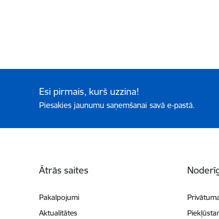
Esi pirmais, kurš uzzina!
Piesakies jaunumu saņemšanai savā e-pastā.
Kājene
Ātrās saites
Noderīg
Pakalpojumi
Privātuma
Aktualitātes
Piekļūsta