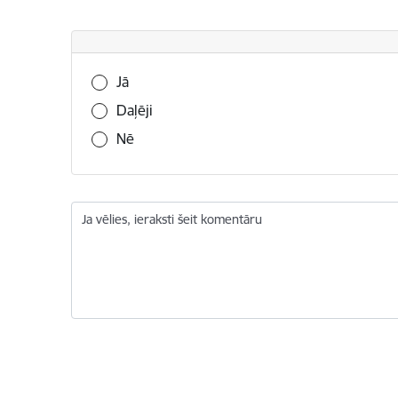
Vai šī informācija bija noderīga?
Jā
Daļēji
Nē
Ja vēlies, ieraksti šeit komentāru