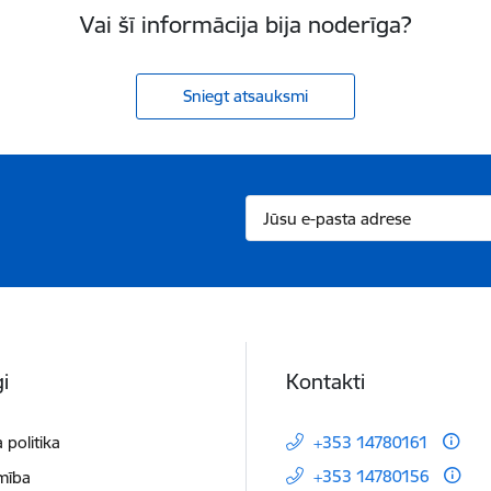
Vai šī informācija bija noderīga?
Sniegt atsauksmi
i
Kontakti
 politika
+353 14780161
+353 14780156
mība