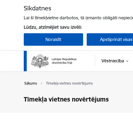
Pāriet uz lapas saturu
Sīkdatnes
Lai šī tīmekļvietne darbotos, tā izmanto obligāti nepiec
Lūdzu, atzīmējiet savu izvēli:
Noraidīt
Apstiprināt visas
Vēstniecība
Sākums
Tīmekļa vietnes novērtējums
Tīmekļa vietnes novērtējums