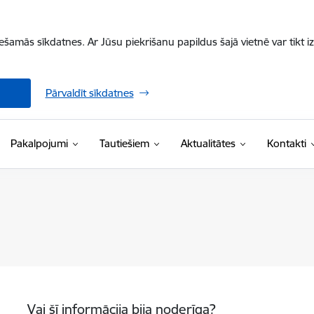
iešamās sīkdatnes. Ar Jūsu piekrišanu papildus šajā vietnē var tikt i
Pārvaldīt sīkdatnes
Pakalpojumi
Tautiešiem
Aktualitātes
Kontakti
Vai šī informācija bija noderīga?