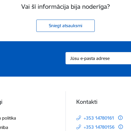
Vai šī informācija bija noderīga?
Sniegt atsauksmi
i
Kontakti
 politika
+353 14780161
+353 14780156
mība