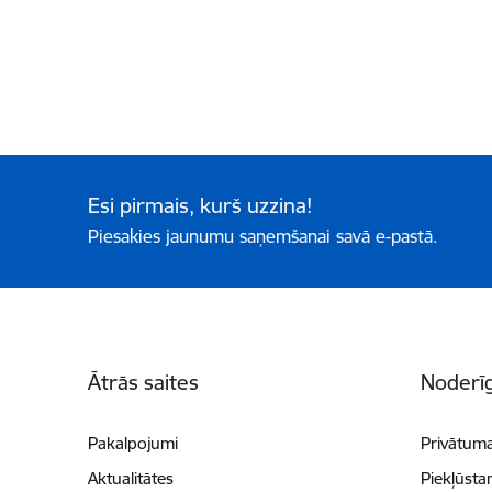
Esi pirmais, kurš uzzina!
Piesakies jaunumu saņemšanai savā e-pastā.
Kājene
Ātrās saites
Noderīg
Pakalpojumi
Privātuma
Aktualitātes
Piekļūsta