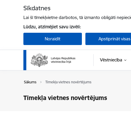
Pāriet uz lapas saturu
Sīkdatnes
Lai šī tīmekļvietne darbotos, tā izmanto obligāti nepiec
Lūdzu, atzīmējiet savu izvēli:
Noraidīt
Apstiprināt visas
Vēstniecība
Sākums
Tīmekļa vietnes novērtējums
Tīmekļa vietnes novērtējums