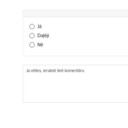
Vai šī informācija bija noderīga?
Jā
Daļēji
Nē
Ja vēlies, ieraksti šeit komentāru