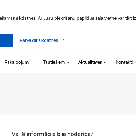
iešamās sīkdatnes. Ar Jūsu piekrišanu papildus šajā vietnē var tikt i
Pārvaldīt sīkdatnes
Pakalpojumi
Tautiešiem
Aktualitātes
Kontakti
Vai šī informācija bija noderīga?