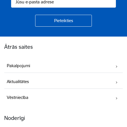
Kājene
Ātrās saites
Pakalpojumi
Aktualitātes
Vēstniecība
Noderīgi