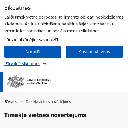
Pāriet uz lapas saturu
Sīkdatnes
Spied
lai meklētu
Enter
Lai šī tīmekļvietne darbotos, tā izmanto obligāti nepieciešamās
sīkdatnes. Ar Jūsu piekrišanu papildus šajā vietnē var tikt
izmantotas statistikas un sociālo mediju sīkdatnes.
Lūdzu, atzīmējiet savu izvēli:
Noraidīt
Apstiprināt visas
Pārvaldīt sīkdatnes
Sākums
Tīmekļa vietnes novērtējums
Tīmekļa vietnes novērtējums