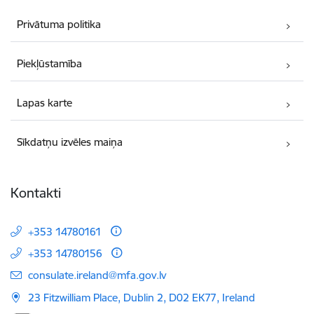
Privātuma politika
Piekļūstamība
Lapas karte
Sīkdatņu izvēles maiņa
Kontakti
+353 14780161
+353 14780156
E-pasts:
consulate.ireland@mfa.gov.lv
23 Fitzwilliam Place, Dublin 2, D02 EK77, Ireland