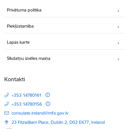
Privātuma politika
Piekļūstamība
Lapas karte
Sīkdatņu izvēles maiņa
Kontakti
+353 14780161
+353 14780156
E-pasts:
consulate.ireland@mfa.gov.lv
23 Fitzwilliam Place, Dublin 2, D02 EK77, Ireland