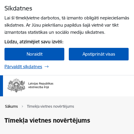
Pāriet uz lapas saturu
Sīkdatnes
Spied
lai meklētu
Enter
Lai šī tīmekļvietne darbotos, tā izmanto obligāti nepieciešamās
sīkdatnes. Ar Jūsu piekrišanu papildus šajā vietnē var tikt
izmantotas statistikas un sociālo mediju sīkdatnes.
Lūdzu, atzīmējiet savu izvēli:
Noraidīt
Apstiprināt visas
Pārvaldīt sīkdatnes
Sākums
Tīmekļa vietnes novērtējums
Tīmekļa vietnes novērtējums