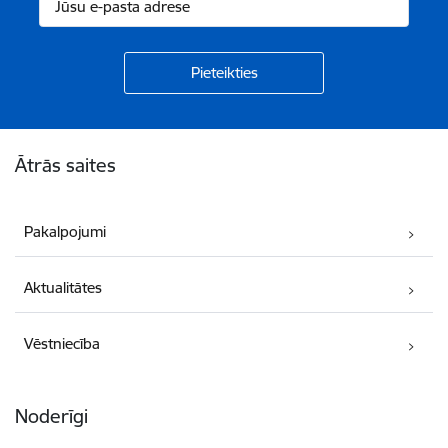
Kājene
Ātrās saites
Pakalpojumi
Aktualitātes
Vēstniecība
Noderīgi