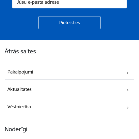
Kājene
Ātrās saites
Pakalpojumi
Aktualitātes
Vēstniecība
Noderīgi