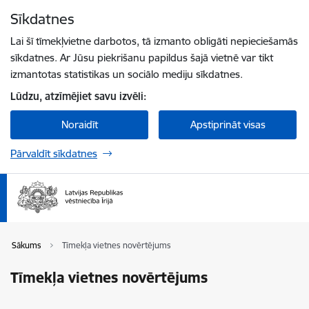
Pāriet uz lapas saturu
Sīkdatnes
Spied
lai meklētu
Enter
Lai šī tīmekļvietne darbotos, tā izmanto obligāti nepieciešamās
sīkdatnes. Ar Jūsu piekrišanu papildus šajā vietnē var tikt
izmantotas statistikas un sociālo mediju sīkdatnes.
Lūdzu, atzīmējiet savu izvēli:
Noraidīt
Apstiprināt visas
Pārvaldīt sīkdatnes
Sākums
Tīmekļa vietnes novērtējums
Tīmekļa vietnes novērtējums