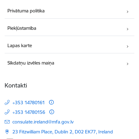
Privātuma politika
Piekļūstamība
Lapas karte
Sīkdatņu izvēles maiņa
Kontakti
+353 14780161
+353 14780156
E-pasts:
consulate.ireland@mfa.gov.lv
23 Fitzwilliam Place, Dublin 2, D02 EK77, Ireland