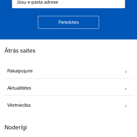
Kājene
Ātrās saites
Pakalpojumi
Aktualitātes
Vēstniecība
Noderīgi