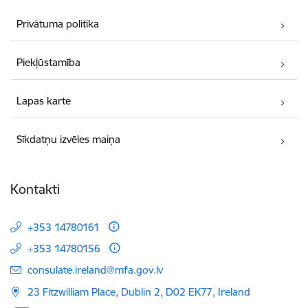
Privātuma politika
Piekļūstamība
Lapas karte
Sīkdatņu izvēles maiņa
Kontakti
+353 14780161
+353 14780156
E-pasts:
consulate.ireland@mfa.gov.lv
23 Fitzwilliam Place, Dublin 2, D02 EK77, Ireland