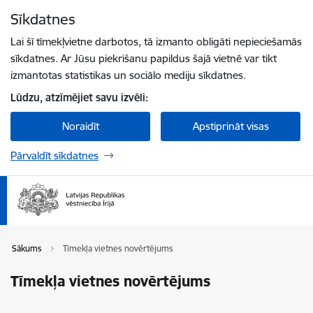
Pāriet uz lapas saturu
Sīkdatnes
Spied
lai meklētu
Enter
Lai šī tīmekļvietne darbotos, tā izmanto obligāti nepieciešamās
sīkdatnes. Ar Jūsu piekrišanu papildus šajā vietnē var tikt
izmantotas statistikas un sociālo mediju sīkdatnes.
Lūdzu, atzīmējiet savu izvēli:
Noraidīt
Apstiprināt visas
Pārvaldīt sīkdatnes
Sākums
Tīmekļa vietnes novērtējums
Tīmekļa vietnes novērtējums