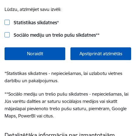
Lūdzu, atzīmējiet savu izvēli:
Statistikas sīkdatnes
*
Sociālo mediju un trešo pušu sīkdatnes
**
Noraidīt
Apstiprināt atzīmētās
*
Statistikas sīkdatnes - nepieciešamas, lai uzlabotu vietnes
darbību un pakalpojumus.
**
Sociālo mediju un trešo pušu sīkdatnes - nepieciešamas, lai
Jūs varētu dalīties ar saturu sociālajos medijos vai skatīt
mājaslapai pievienoto trešo pušu saturu, piemēram, Google
Maps, PowerBI vai citus.
Detalizētāka informācija par izmantotajām