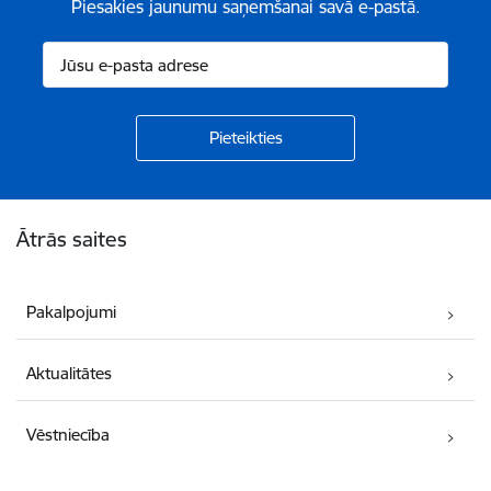
Piesakies jaunumu saņemšanai savā e-pastā.
Kājene
Ātrās saites
Pakalpojumi
Aktualitātes
Vēstniecība