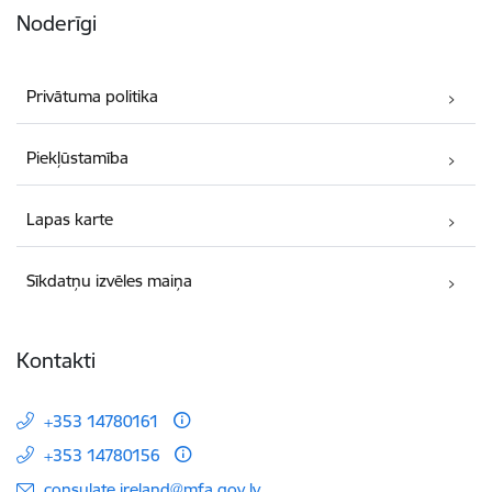
Noderīgi
Privātuma politika
Piekļūstamība
Lapas karte
Sīkdatņu izvēles maiņa
Kontakti
+353 14780161
+353 14780156
E-pasts:
consulate.ireland@mfa.gov.lv