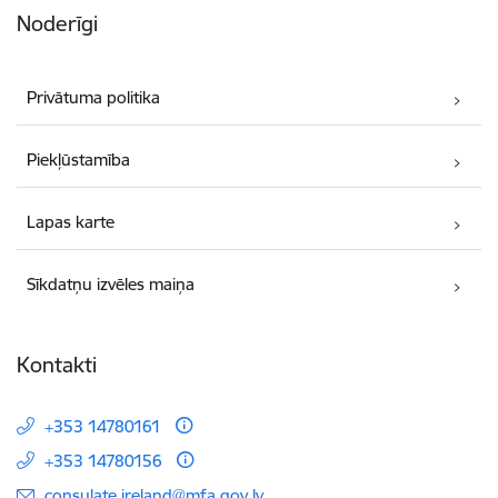
Noderīgi
Privātuma politika
Piekļūstamība
Lapas karte
Sīkdatņu izvēles maiņa
Kontakti
+353 14780161
+353 14780156
E-pasts:
consulate.ireland@mfa.gov.lv