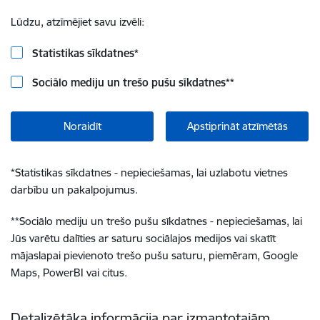
Lūdzu, atzīmējiet savu izvēli:
Statistikas sīkdatnes
*
Sociālo mediju un trešo pušu sīkdatnes
**
Noraidīt
Apstiprināt atzīmētās
*
Statistikas sīkdatnes - nepieciešamas, lai uzlabotu vietnes
darbību un pakalpojumus.
**
Sociālo mediju un trešo pušu sīkdatnes - nepieciešamas, lai
Jūs varētu dalīties ar saturu sociālajos medijos vai skatīt
mājaslapai pievienoto trešo pušu saturu, piemēram, Google
Maps, PowerBI vai citus.
Detalizētāka informācija par izmantotajām