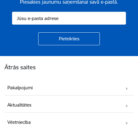
Piesakies jaunumu saņemšanai savā e-pastā.
Kājene
Ātrās saites
Pakalpojumi
Aktualitātes
Vēstniecība