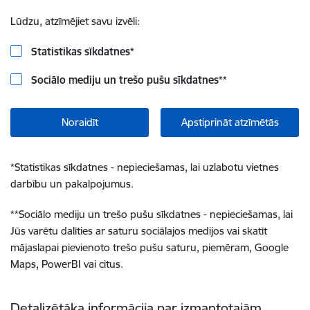
Lūdzu, atzīmējiet savu izvēli:
Statistikas sīkdatnes
*
Sociālo mediju un trešo pušu sīkdatnes
**
Noraidīt
Apstiprināt atzīmētās
*
Statistikas sīkdatnes - nepieciešamas, lai uzlabotu vietnes
darbību un pakalpojumus.
**
Sociālo mediju un trešo pušu sīkdatnes - nepieciešamas, lai
Jūs varētu dalīties ar saturu sociālajos medijos vai skatīt
mājaslapai pievienoto trešo pušu saturu, piemēram, Google
Maps, PowerBI vai citus.
Detalizētāka informācija par izmantotajām