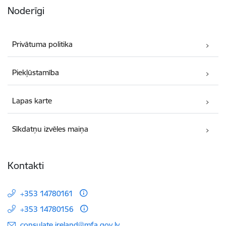
Noderīgi
Privātuma politika
Piekļūstamība
Lapas karte
Sīkdatņu izvēles maiņa
Kontakti
+353 14780161
+353 14780156
E-pasts:
consulate.ireland@mfa.gov.lv