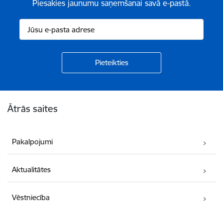
Piesakies jaunumu saņemšanai savā e-pastā.
Kājene
Ātrās saites
Pakalpojumi
Aktualitātes
Vēstniecība