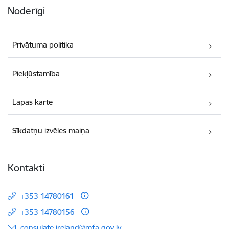
Noderīgi
Privātuma politika
Piekļūstamība
Lapas karte
Sīkdatņu izvēles maiņa
Kontakti
+353 14780161
+353 14780156
E-pasts:
consulate.ireland@mfa.gov.lv