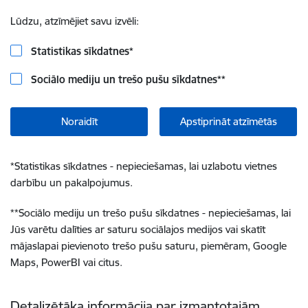
Lūdzu, atzīmējiet savu izvēli:
Statistikas sīkdatnes
*
Sociālo mediju un trešo pušu sīkdatnes
**
Noraidīt
Apstiprināt atzīmētās
*
Statistikas sīkdatnes - nepieciešamas, lai uzlabotu vietnes
darbību un pakalpojumus.
**
Sociālo mediju un trešo pušu sīkdatnes - nepieciešamas, lai
Jūs varētu dalīties ar saturu sociālajos medijos vai skatīt
mājaslapai pievienoto trešo pušu saturu, piemēram, Google
Maps, PowerBI vai citus.
Detalizētāka informācija par izmantotajām