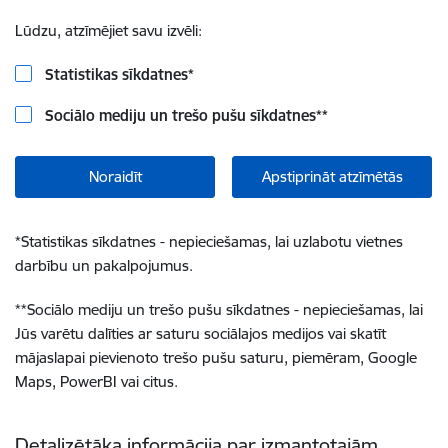
Lūdzu, atzīmējiet savu izvēli:
Statistikas sīkdatnes
*
Sociālo mediju un trešo pušu sīkdatnes
**
Noraidīt
Apstiprināt atzīmētās
*
Statistikas sīkdatnes - nepieciešamas, lai uzlabotu vietnes
darbību un pakalpojumus.
**
Sociālo mediju un trešo pušu sīkdatnes - nepieciešamas, lai
Jūs varētu dalīties ar saturu sociālajos medijos vai skatīt
mājaslapai pievienoto trešo pušu saturu, piemēram, Google
Maps, PowerBI vai citus.
Detalizētāka informācija par izmantotajām