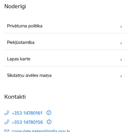
Noderīgi
Privātuma politika
Piekļūstamība
Lapas karte
Sīkdatņu izvēles maiņa
Kontakti
+353 14780161
+353 14780156
E-pasts:
consulate.ireland@mfa.gov.lv