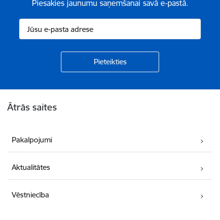
Piesakies jaunumu saņemšanai savā e-pastā.
Kājene
Ātrās saites
Pakalpojumi
Aktualitātes
Vēstniecība