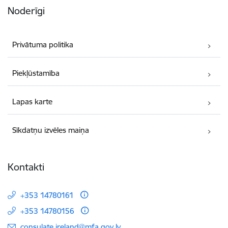
Noderīgi
Privātuma politika
Piekļūstamība
Lapas karte
Sīkdatņu izvēles maiņa
Kontakti
+353 14780161
+353 14780156
E-pasts:
consulate.ireland@mfa.gov.lv