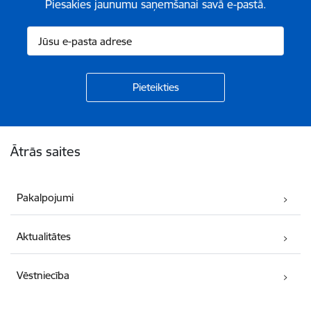
Piesakies jaunumu saņemšanai savā e-pastā.
Kājene
Ātrās saites
Pakalpojumi
Aktualitātes
Vēstniecība