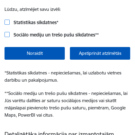
Lūdzu, atzīmējiet savu izvēli:
Statistikas sīkdatnes
*
Sociālo mediju un trešo pušu sīkdatnes
**
Noraidīt
Apstiprināt atzīmētās
*
Statistikas sīkdatnes - nepieciešamas, lai uzlabotu vietnes
darbību un pakalpojumus.
**
Sociālo mediju un trešo pušu sīkdatnes - nepieciešamas, lai
Jūs varētu dalīties ar saturu sociālajos medijos vai skatīt
mājaslapai pievienoto trešo pušu saturu, piemēram, Google
Maps, PowerBI vai citus.
Detalizētāka informācija par izmantotajām