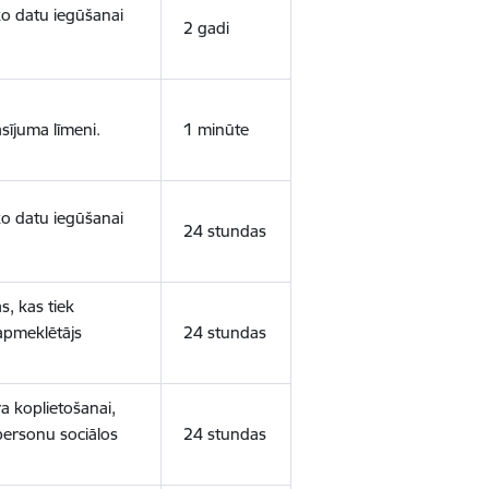
sko datu iegūšanai
2 gadi
sījuma līmeni.
1 minūte
sko datu iegūšanai
24 stundas
s, kas tiek
 apmeklētājs
24 stundas
a koplietošanai,
personu sociālos
24 stundas