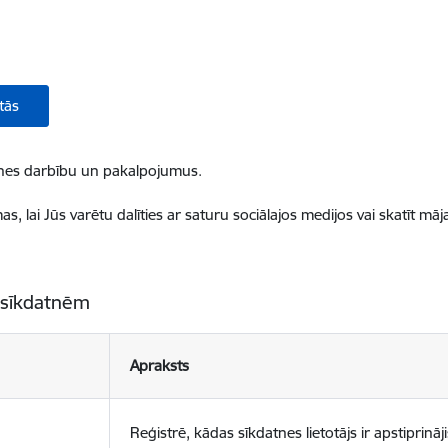
tās
ietnes darbību un pakalpojumus.
, lai Jūs varētu dalīties ar saturu sociālajos medijos vai skatīt mā
 sīkdatnēm
Apraksts
Reģistrē, kādas sīkdatnes lietotājs ir apstiprināji