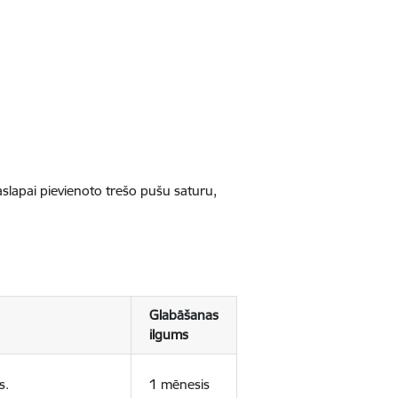
jaslapai pievienoto trešo pušu saturu,
Glabāšanas
ilgums
s.
1 mēnesis