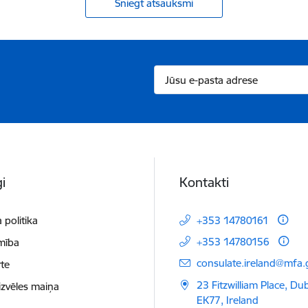
Sniegt atsauksmi
i
Kontakti
 politika
+353 14780161
+353 14780156
mība
E-pasts:
consulate.ireland@mfa.g
te
23 Fitzwilliam Place, Du
izvēles maiņa
EK77, Ireland