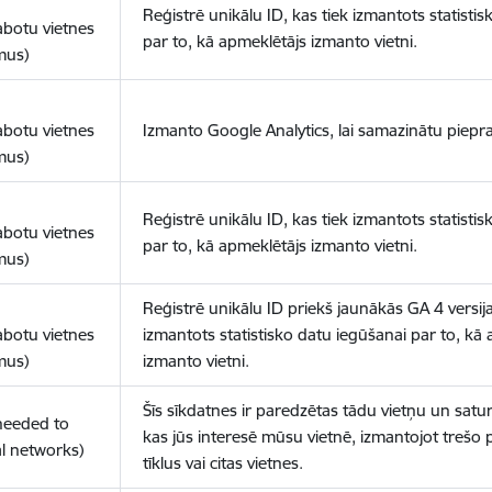
Reģistrē unikālu ID, kas tiek izmantots statisti
abotu vietnes
par to, kā apmeklētājs izmanto vietni.
mus)
abotu vietnes
Izmanto Google Analytics, lai samazinātu piepra
mus)
Reģistrē unikālu ID, kas tiek izmantots statisti
abotu vietnes
par to, kā apmeklētājs izmanto vietni.
mus)
Reģistrē unikālu ID priekš jaunākās GA 4 versija
abotu vietnes
izmantots statistisko datu iegūšanai par to, kā
mus)
izmanto vietni.
Šīs sīkdatnes ir paredzētas tādu vietņu un satur
(needed to
kas jūs interesē mūsu vietnē, izmantojot trešo 
l networks)
tīklus vai citas vietnes.