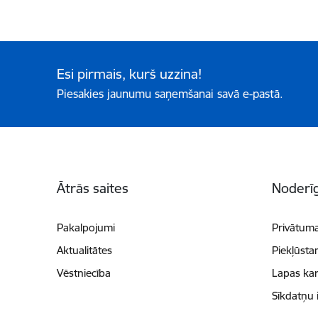
Esi pirmais, kurš uzzina!
Piesakies jaunumu saņemšanai savā e-pastā.
Kājene
Ātrās saites
Noderīg
Pakalpojumi
Privātuma
Aktualitātes
Piekļūsta
Vēstniecība
Lapas kar
Sīkdatņu 