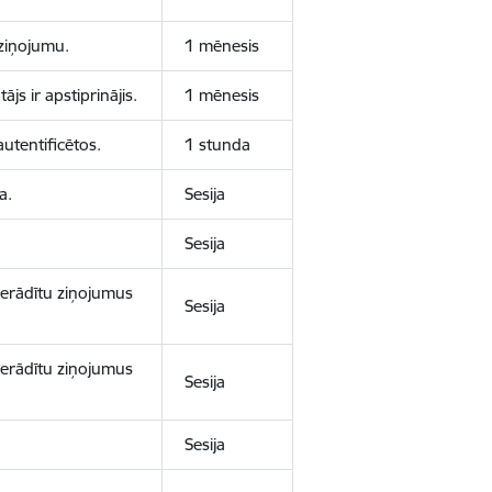
aziņojumu.
1 mēnesis
js ir apstiprinājis.
1 mēnesis
autentificētos.
1 stunda
a.
Sesija
Sesija
 nerādītu ziņojumus
Sesija
 nerādītu ziņojumus
Sesija
Sesija