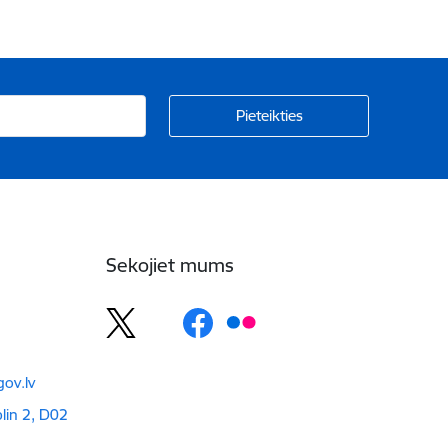
Sekojiet mums
ov.lv
blin 2, D02