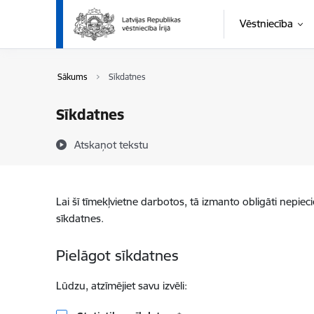
Pāriet uz lapas saturu
Vēstniecība
Sākums
Sīkdatnes
Sīkdatnes
Atskaņot tekstu
Lai šī tīmekļvietne darbotos, tā izmanto obligāti nepiec
sīkdatnes.
Pielāgot sīkdatnes
Lūdzu, atzīmējiet savu izvēli: