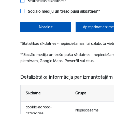
Statistikas sīkdatnes
*
Sociālo mediju un trešo pušu sīkdatnes
**
Noraidīt
Apstiprināt atzīmē
*
Statistikas sīkdatnes - nepieciešamas, lai uzlabotu v
**
Sociālo mediju un trešo pušu sīkdatnes - nepieciešamas
piemēram, Google Maps, PowerBI vai citus.
Detalizētāka informācija par izmantotajām
Sīkdatne
Grupa
cookie-agreed-
Nepieciešams
categories