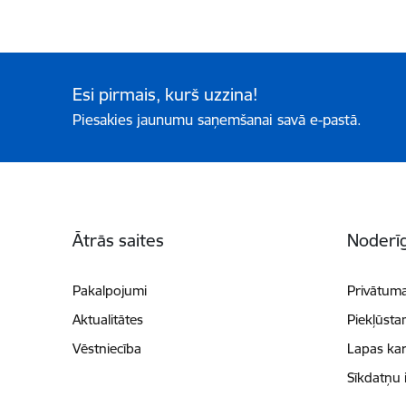
Esi pirmais, kurš uzzina!
Piesakies jaunumu saņemšanai savā e-pastā.
Kājene
Ātrās saites
Noderīg
Pakalpojumi
Privātuma
Aktualitātes
Piekļūsta
Vēstniecība
Lapas kar
Sīkdatņu 