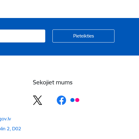
Sekojiet mums
ov.lv
blin 2, D02