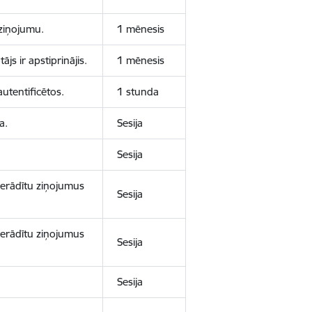
aziņojumu.
1 mēnesis
js ir apstiprinājis.
1 mēnesis
autentificētos.
1 stunda
a.
Sesija
Sesija
 nerādītu ziņojumus
Sesija
 nerādītu ziņojumus
Sesija
Sesija