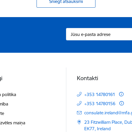
Sniegt atsauksmi
i
Kontakti
 politika
+353 14780161
+353 14780156
mība
E-pasts:
consulate.ireland@mfa.g
te
23 Fitzwilliam Place, Du
izvēles maiņa
EK77, Ireland