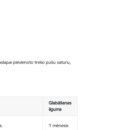
jaslapai pievienoto trešo pušu saturu,
Glabāšanas
ilgums
s.
1 mēnesis