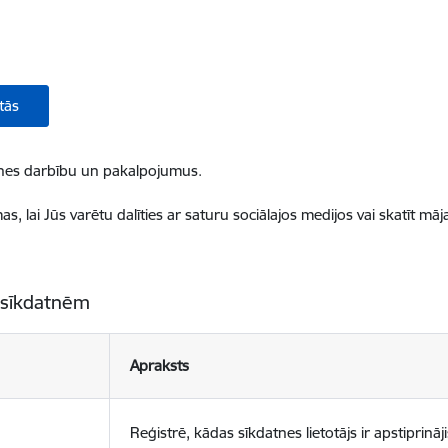
tās
ietnes darbību un pakalpojumus.
, lai Jūs varētu dalīties ar saturu sociālajos medijos vai skatīt mā
 sīkdatnēm
Apraksts
Reģistrē, kādas sīkdatnes lietotājs ir apstiprināji