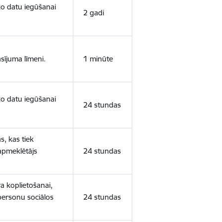
sko datu iegūšanai
2 gadi
sījuma līmeni.
1 minūte
sko datu iegūšanai
24 stundas
s, kas tiek
 apmeklētājs
24 stundas
a koplietošanai,
personu sociālos
24 stundas