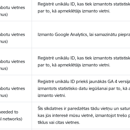
Reģistrē unikālu ID, kas tiek izmantots statisti
abotu vietnes
par to, kā apmeklētājs izmanto vietni.
mus)
abotu vietnes
Izmanto Google Analytics, lai samazinātu piepra
mus)
Reģistrē unikālu ID, kas tiek izmantots statisti
abotu vietnes
par to, kā apmeklētājs izmanto vietni.
mus)
Reģistrē unikālu ID priekš jaunākās GA 4 versija
abotu vietnes
izmantots statistisko datu iegūšanai par to, kā
mus)
izmanto vietni.
Šīs sīkdatnes ir paredzētas tādu vietņu un satur
(needed to
kas jūs interesē mūsu vietnē, izmantojot trešo 
l networks)
tīklus vai citas vietnes.