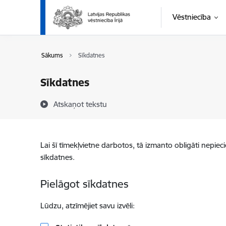
Pāriet uz lapas saturu
Vēstniecība
Sākums
Sīkdatnes
Sīkdatnes
Atskaņot tekstu
Lai šī tīmekļvietne darbotos, tā izmanto obligāti nepiec
sīkdatnes.
Pielāgot sīkdatnes
Lūdzu, atzīmējiet savu izvēli: