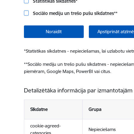
Statistikas sīkdatnes
*
Sociālo mediju un trešo pušu sīkdatnes
**
Noraidīt
Apstiprināt atzīmē
*
Statistikas sīkdatnes - nepieciešamas, lai uzlabotu v
**
Sociālo mediju un trešo pušu sīkdatnes - nepieciešamas
piemēram, Google Maps, PowerBI vai citus.
Detalizētāka informācija par izmantotajām
Sīkdatne
Grupa
cookie-agreed-
Nepieciešams
categories