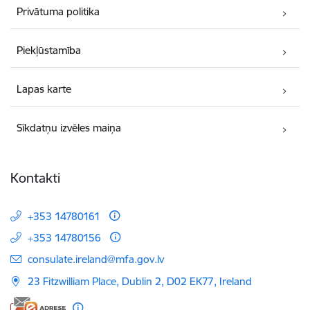
Privātuma politika
Piekļūstamība
Lapas karte
Sīkdatņu izvēles maiņa
Kontakti
+353 14780161
+353 14780156
E-pasts:
consulate.ireland@mfa.gov.lv
23 Fitzwilliam Place, Dublin 2, D02 EK77, Ireland