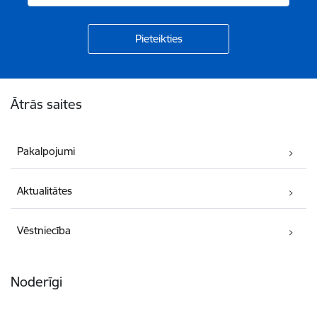
Kājene
Ātrās saites
Pakalpojumi
Aktualitātes
Vēstniecība
Noderīgi