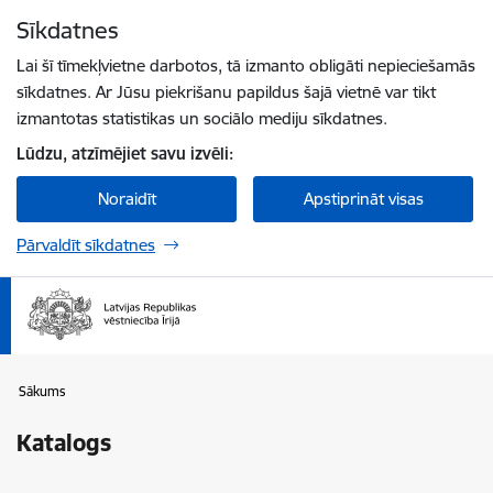
Pāriet uz lapas saturu
Sīkdatnes
Spied
lai meklētu
Enter
Lai šī tīmekļvietne darbotos, tā izmanto obligāti nepieciešamās
sīkdatnes. Ar Jūsu piekrišanu papildus šajā vietnē var tikt
izmantotas statistikas un sociālo mediju sīkdatnes.
Lūdzu, atzīmējiet savu izvēli:
Noraidīt
Apstiprināt visas
Pārvaldīt sīkdatnes
Sākums
Katalogs