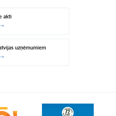
e akti
Latvijas uzņēmumiem