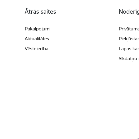
Kājene
Ātrās saites
Noderīg
Pakalpojumi
Privātuma
Aktualitātes
Piekļūsta
Vēstniecība
Lapas kar
Sīkdatņu 