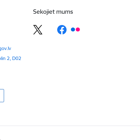
Sekojiet mums
ov.lv
blin 2, D02