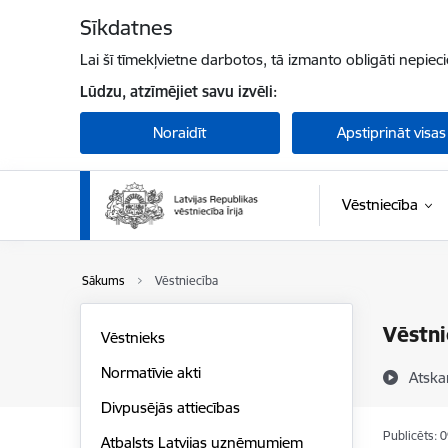
Pāriet uz lapas saturu
Sīkdatnes
Lai šī tīmekļvietne darbotos, tā izmanto obligāti nepiec
Lūdzu, atzīmējiet savu izvēli:
Noraidīt
Apstiprināt visas
Vēstniecība
Sākums
Vēstniecība
Vēstni
Vēstnieks
Normatīvie akti
Atska
Divpusējās attiecības
Publicēts: 
Atbalsts Latvijas uzņēmumiem