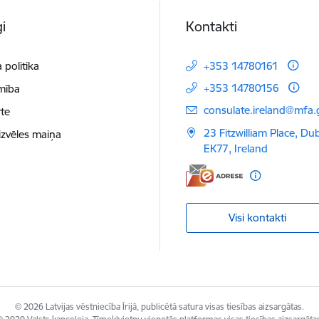
i
Kontakti
 politika
+353 14780161
+353 14780156
mība
E-pasts:
consulate.ireland@mfa.g
te
23 Fitzwilliam Place, Du
izvēles maiņa
EK77, Ireland
Visi kontakti
© 2026 Latvijas vēstniecība Īrijā, publicētā satura visas tiesības aizsargātas.