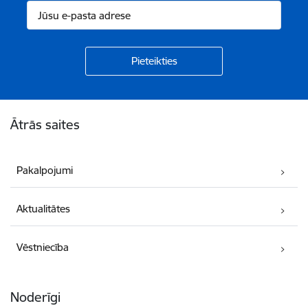
Kājene
Ātrās saites
Pakalpojumi
Aktualitātes
Vēstniecība
Noderīgi