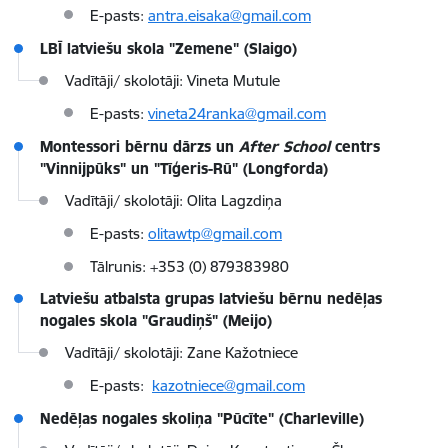
E-pasts:
antra.eisaka@gmail.com
LBĪ latviešu skola "Zemene" (Slaigo)
Vadītāji/ skolotāji: Vineta Mutule
E-pasts:
vineta24ranka@gmail.com
Montessori bērnu dārzs un
After School
centrs
"Vinnijpūks" un "Tīģeris-Rū" (Longforda)
Vadītāji/ skolotāji: Olita Lagzdiņa
E-pasts:
olitawtp@gmail.com
Tālrunis: +353 (0) 879383980
Latviešu atbalsta grupas latviešu bērnu nedēļas
nogales skola "Graudiņš" (Meijo)
Vadītāji/ skolotāji: Zane Kažotniece
E-pasts:
kazotniece@gmail.com
Nedēļas nogales skoliņa "Pūcīte" (Charleville)