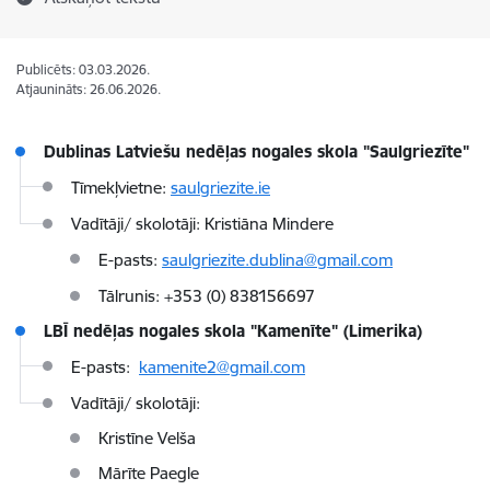
Publicēts: 03.03.2026.
Atjaunināts: 26.06.2026.
Dublinas Latviešu nedēļas nogales skola "Saulgriezīte"
Tīmekļvietne:
saulgriezite.ie
Vadītāji/ skolotāji: Kristiāna Mindere
E-pasts:
saulgriezite.dublina@gmail.com
Tālrunis: +353 (0) 838156697
LBĪ nedēļas nogales skola "Kamenīte" (Limerika)
E-pasts:
kamenite2@gmail.com
Vadītāji/ skolotāji:
Kristīne Velša
Mārīte Paegle