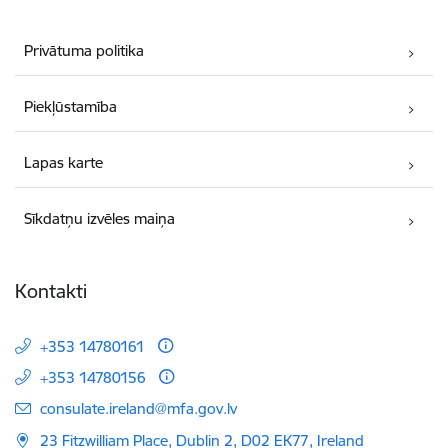
Privātuma politika
Piekļūstamība
Lapas karte
Sīkdatņu izvēles maiņa
Kontakti
+353 14780161
+353 14780156
E-pasts:
consulate.ireland@mfa.gov.lv
23 Fitzwilliam Place, Dublin 2, D02 EK77, Ireland