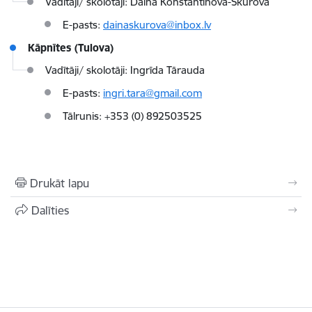
Vadītāji/ skolotāji: Daina Konstantinova-Škurova
E-pasts:
dainaskurova@inbox.lv
Kāpnītes (Tulova)
Vadītāji/ skolotāji: Ingrīda Tārauda
E-pasts:
ingri.tara@gmail.com
Tālrunis: +353 (0) 892503525
Drukāt lapu
Dalīties