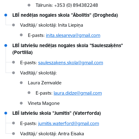
Tālrunis: +353 (0) 894382248
LBĪ nedēļas nogales skola "Ābolītis" (Drogheda)
Vadītāji/ skolotāji: Inita Liepiņa
E-pasts:
inita.slesareva@gmail.com
LBĪ latviešu nedēļas nogales skola "Sauleszaķēns"
(Portlīša)
E-pasts:
sauleszakens.skola@gmail.com
Vadītāji/ skolotāji:
Laura Zemvalde
E-pasts:
laura.didze@gmail.com
Vineta Magone
LBĪ latviešu skola "Jumītis" (Vaterforda)
E-pasts:
jumitis.waterford@gmail.com
Vadītāji/ skolotāji: Antra Eisaka