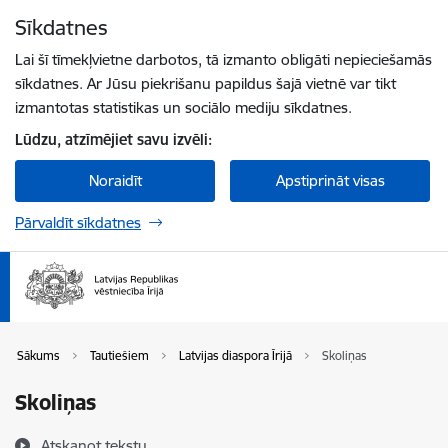
Pāriet uz lapas saturu
Sīkdatnes
Spied
lai meklētu
Enter
Lai šī tīmekļvietne darbotos, tā izmanto obligāti nepieciešamās
sīkdatnes. Ar Jūsu piekrišanu papildus šajā vietnē var tikt
izmantotas statistikas un sociālo mediju sīkdatnes.
Lūdzu, atzīmējiet savu izvēli:
Noraidīt
Apstiprināt visas
Pārvaldīt sīkdatnes
Sākums
Tautiešiem
Latvijas diaspora Īrijā
Skoliņas
Skoliņas
Atskaņot tekstu