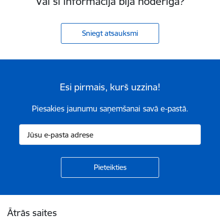
Vai šī informācija bija noderīga?
Sniegt atsauksmi
Esi pirmais, kurš uzzina!
Piesakies jaunumu saņemšanai savā e-pastā.
Kājene
Ātrās saites