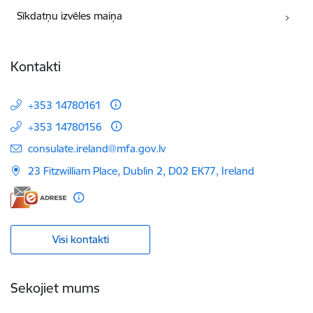
Sīkdatņu izvēles maiņa
Kontakti
+353 14780161
+353 14780156
E-pasts:
consulate.ireland@mfa.gov.lv
23 Fitzwilliam Place, Dublin 2, D02 EK77, Ireland
Visi kontakti
Sekojiet mums