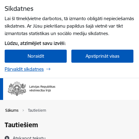
Pāriet uz lapas saturu
Sīkdatnes
Spied
lai meklētu
Enter
Lai šī tīmekļvietne darbotos, tā izmanto obligāti nepieciešamās
sīkdatnes. Ar Jūsu piekrišanu papildus šajā vietnē var tikt
izmantotas statistikas un sociālo mediju sīkdatnes.
Lūdzu, atzīmējiet savu izvēli:
Noraidīt
Apstiprināt visas
Pārvaldīt sīkdatnes
Sākums
Tautiešiem
Tautiešiem
Atskaņot tekstu