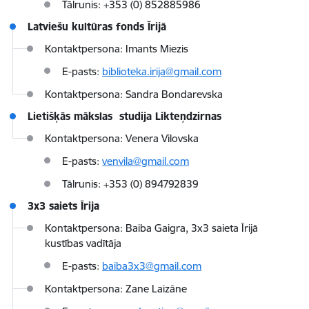
Tālrunis: +353 (0) 852885986
Latviešu kultūras fonds Īrijā
Kontaktpersona: Imants Miezis
E-pasts:
biblioteka.irija@gmail.com
Kontaktpersona: Sandra Bondarevska
Lietišķās mākslas studija Likteņdzirnas
Kontaktpersona: Venera Vilovska
E-pasts:
venvila@gmail.com
Tālrunis: +353 (0) 894792839
3x3 saiets Īrija
Kontaktpersona: Baiba Gaigra, 3x3 saieta Īrijā
kustības vadītāja
E-pasts:
baiba3x3@gmail.com
Kontaktpersona: Zane Laizāne