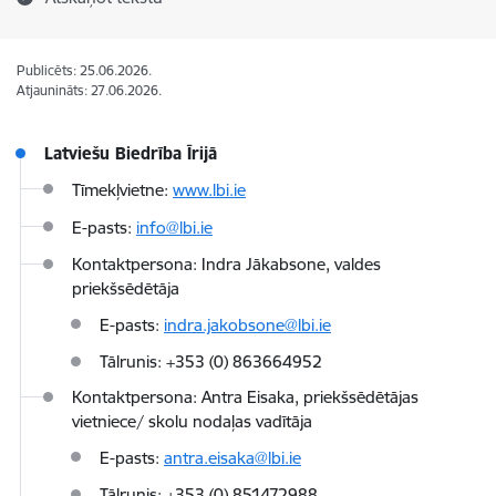
Publicēts: 25.06.2026.
Atjaunināts: 27.06.2026.
Latviešu Biedrība Īrijā
Tīmekļvietne:
www.lbi.ie
E-pasts:
info@lbi.ie
Kontaktpersona: Indra Jākabsone, valdes
priekšsēdētāja
E-pasts:
indra.jakobsone@lbi.ie
Tālrunis: +353 (0) 863664952
Kontaktpersona: Antra Eisaka, priekšsēdētājas
vietniece/ skolu nodaļas vadītāja
E-pasts:
antra.eisaka@lbi.ie
Tālrunis: +353 (0) 851472988