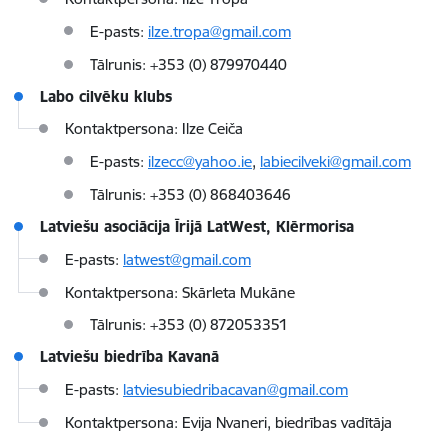
E-pasts:
ilze.tropa@gmail.com
Tālrunis: +353 (0) 879970440
Labo cilvēku klubs
Kontaktpersona: Ilze Ceiča
E-pasts:
ilzecc@yahoo.ie
,
labiecilveki@gmail.com
Tālrunis: +353 (0) 868403646
Latviešu asociācija Īrijā LatWest, Klērmorisa
E-pasts:
latwest@gmail.com
Kontaktpersona: Skārleta Mukāne
Tālrunis: +353 (0) 872053351
Latviešu biedrība Kavanā
E-pasts:
latviesubiedribacavan@gmail.com
Kontaktpersona: Evija Nvaneri, biedrības vadītāja