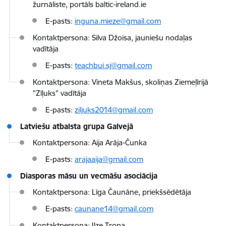
žurnāliste, portāls baltic-ireland.ie
E-pasts:
inguna.mieze@gmail.com
Kontaktpersona: Silva Džoisa, jauniešu nodaļas
vadītāja
E-pasts:
teachbui.sj@gmail.com
Kontaktpersona: Vineta Makšus, skoliņas Ziemeļīrijā
"Zīļuks" vadītāja
E-pasts:
ziljuks2014@gmail.com
Latviešu atbalsta grupa Galvejā
Kontaktpersona: Aija Arāja-Čunka
E-pasts:
arajaaija@gmail.com
Diasporas māsu un vecmāšu asociācija
Kontaktpersona: Līga Čaunāne, priekšsēdētāja
E-pasts:
caunane14@gmail.com
Kontaktpersona: Ilze Tropa