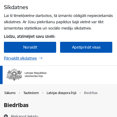
Pāriet uz lapas saturu
Sīkdatnes
Spied
lai meklētu
Enter
Lai šī tīmekļvietne darbotos, tā izmanto obligāti nepieciešamās
sīkdatnes. Ar Jūsu piekrišanu papildus šajā vietnē var tikt
izmantotas statistikas un sociālo mediju sīkdatnes.
Lūdzu, atzīmējiet savu izvēli:
Noraidīt
Apstiprināt visas
Pārvaldīt sīkdatnes
Sākums
Tautiešiem
Latvijas diaspora Īrijā
Biedrības
Biedrības
Atskaņot tekstu