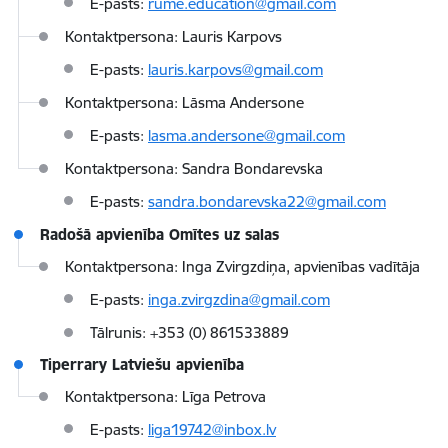
E-pasts:
rume.education@gmail.com
Kontaktpersona: Lauris Karpovs
E-pasts:
lauris.karpovs@gmail.com
Kontaktpersona: Lāsma Andersone
E-pasts:
lasma.andersone@gmail.com
Kontaktpersona: Sandra Bondarevska
E-pasts:
sandra.bondarevska22@gmail.com
Radošā apvienība Omītes uz salas
Kontaktpersona: Inga Zvirgzdiņa, apvienības vadītāja
E-pasts:
inga.zvirgzdina@gmail.com
Tālrunis: +353 (0) 861533889
Tiperrary Latviešu apvienība
Kontaktpersona: Līga Petrova
E-pasts:
liga19742@inbox.lv