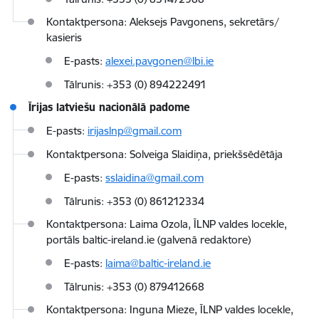
Kontaktpersona: Aleksejs Pavgonens, sekretārs/
kasieris
E-pasts:
alexei.pavgonen@lbi.ie
Tālrunis: +353 (0) 894222491
Īrijas latviešu nacionālā padome
E-pasts:
irijaslnp@gmail.com
Kontaktpersona: Solveiga Slaidiņa, priekšsēdētāja
E-pasts:
sslaidina@gmail.com
Tālrunis: +353 (0) 861212334
Kontaktpersona: Laima Ozola, ĪLNP valdes locekle,
portāls baltic-ireland.ie (galvenā redaktore)
E-pasts:
laima@baltic-ireland.ie
Tālrunis: +353 (0) 879412668
Kontaktpersona: Inguna Mieze, ĪLNP valdes locekle,