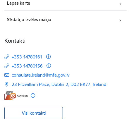
Lapas karte
Sīkdatņu izvēles maiņa
Kontakti
+353 14780161
+353 14780156
E-pasts:
consulate.ireland@mfa.gov.lv
23 Fitzwilliam Place, Dublin 2, D02 EK77, Ireland
Visi kontakti