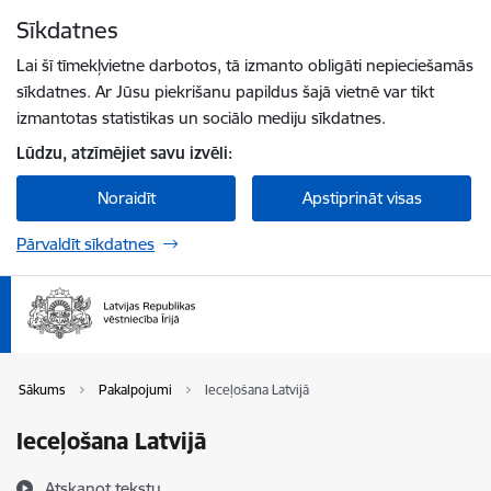
Pāriet uz lapas saturu
Sīkdatnes
Spied
lai meklētu
Enter
Lai šī tīmekļvietne darbotos, tā izmanto obligāti nepieciešamās
sīkdatnes. Ar Jūsu piekrišanu papildus šajā vietnē var tikt
izmantotas statistikas un sociālo mediju sīkdatnes.
Lūdzu, atzīmējiet savu izvēli:
Noraidīt
Apstiprināt visas
Pārvaldīt sīkdatnes
Sākums
Pakalpojumi
Ieceļošana Latvijā
Ieceļošana Latvijā
Atskaņot tekstu