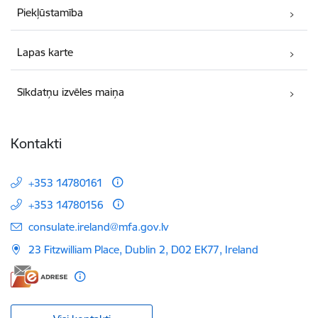
Piekļūstamība
Lapas karte
Sīkdatņu izvēles maiņa
Kontakti
+353 14780161
+353 14780156
E-pasts:
consulate.ireland@mfa.gov.lv
23 Fitzwilliam Place, Dublin 2, D02 EK77, Ireland