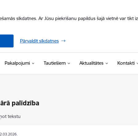
iešamās sīkdatnes. Ar Jūsu piekrišanu papildus šajā vietnē var tikt i
Pārvaldīt sīkdatnes
Pakalpojumi
Tautiešiem
Aktualitātes
Kontakti
ārā palīdzība
ņot tekstu
02.03.2026.