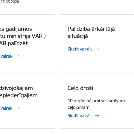
: 25.05.2026.
os gadījumos
Palīdzība ārkārtējā
etu ministrija VAR /
situācijā
R palīdzēt
Skatīt vairāk
 vairāk
ā dzīvojošajiem
Ceļo droši
tspiederīgajiem
10 atgādinājumi veiksmīgam
ceļojumam
 vairāk
Skatīt vairāk