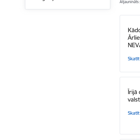
Atjaunināts
Kād
Ārli
NEVA
Skatīt
Īrij
vals
Skatīt