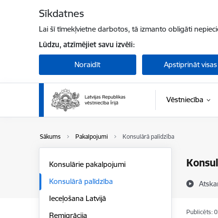
Pāriet uz lapas saturu
Sīkdatnes
Lai šī tīmekļvietne darbotos, tā izmanto obligāti nepiec
Lūdzu, atzīmējiet savu izvēli:
Noraidīt
Apstiprināt visas
Vēstniecība
Sākums
Pakalpojumi
Konsulārā palīdzība
Konsul
Konsulārie pakalpojumi
Konsulārā palīdzība
Atska
Ieceļošana Latvijā
Publicēts: 
Remigrācija