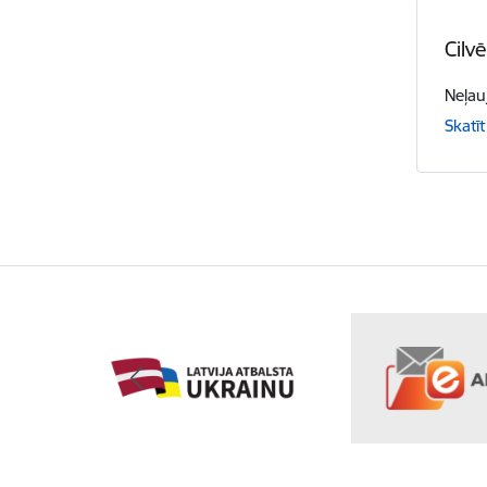
Cilv
Neļau
Skatīt