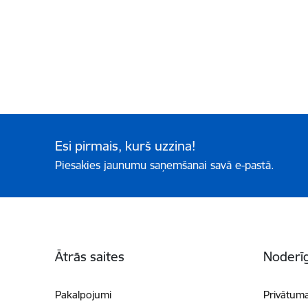
Esi pirmais, kurš uzzina!
Piesakies jaunumu saņemšanai savā e-pastā.
Kājene
Ātrās saites
Noderīg
Pakalpojumi
Privātuma