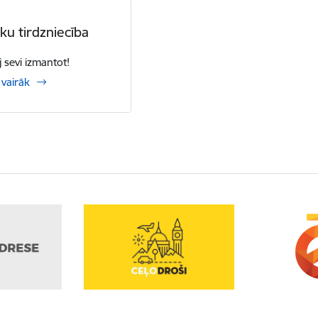
ēku tirdzniecība
j sevi izmantot!
 vairāk