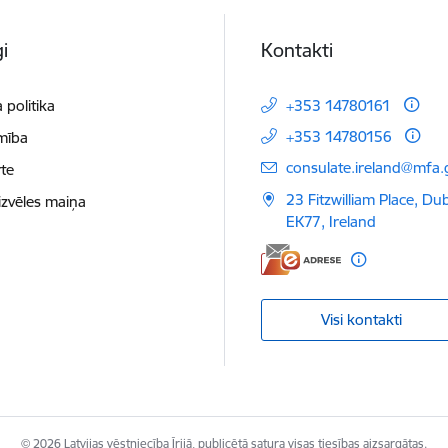
i
Kontakti
 politika
+353 14780161
+353 14780156
mība
E-pasts:
consulate.ireland@mfa.g
te
23 Fitzwilliam Place, Du
izvēles maiņa
EK77, Ireland
Visi kontakti
© 2026 Latvijas vēstniecība Īrijā, publicētā satura visas tiesības aizsargātas.