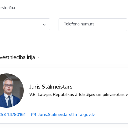
ūrvienība
Telefona numurs
vēstniecība Īrijā
Juris Štālmeistars
V.E. Latvijas Republikas ārkārtējais un pilnvarotais vē
353 14780161
E-pasts:
Juris.Stalmeistars@mfa.gov.lv