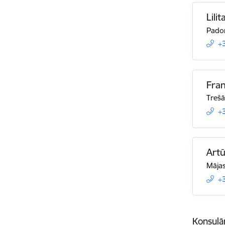
Lilit
Padom
+
Fran
Trešā
+
Artū
Mājas
+
Konsulā