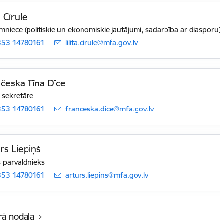
a Cīrule
niece (politiskie un ekonomiskie jautājumi, sadarbība ar diasporu
353 14780161
E-pasts:
lilita.cirule@mfa.gov.lv
česka Tīna Dīce
 sekretāre
353 14780161
E-pasts:
franceska.dice@mfa.gov.lv
rs Liepiņš
 pārvaldnieks
353 14780161
E-pasts:
arturs.liepins@mfa.gov.lv
rā nodaļa