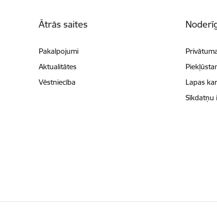
Kājene
Ātrās saites
Noderīg
Pakalpojumi
Privātuma
Aktualitātes
Piekļūsta
Vēstniecība
Lapas kar
Sīkdatņu 