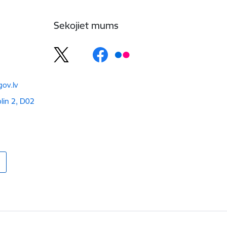
Sekojiet mums
ov.lv
blin 2, D02