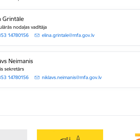
a Grintāle
lārās nodaļas vadītāja
353 14780156
E-pasts:
elina.grintale@mfa.gov.lv
āvs Neimanis
is sekretārs
353 14780156
E-pasts:
niklavs.neimanis@mfa.gov.lv