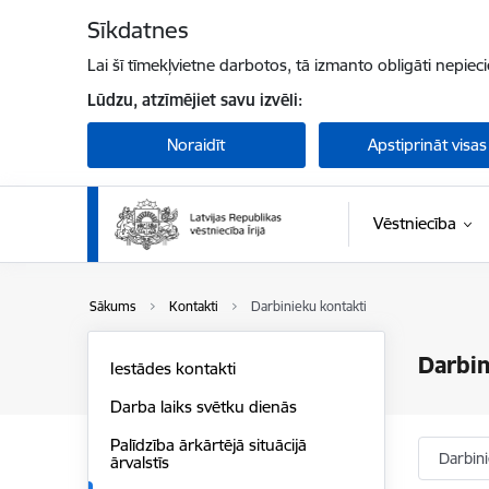
Pāriet uz lapas saturu
Sīkdatnes
Lai šī tīmekļvietne darbotos, tā izmanto obligāti nepiec
Lūdzu, atzīmējiet savu izvēli:
Noraidīt
Apstiprināt visas
Vēstniecība
Sākums
Kontakti
Darbinieku kontakti
Darbin
Iestādes kontakti
Darba laiks svētku dienās
Palīdzība ārkārtējā situācijā
Darbin
ārvalstīs