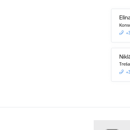
Elīn
Konsu
+
Nikl
Treša
+