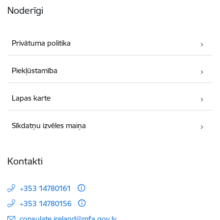
Noderīgi
Privātuma politika
Piekļūstamība
Lapas karte
Sīkdatņu izvēles maiņa
Kontakti
+353 14780161
+353 14780156
E-pasts:
consulate.ireland@mfa.gov.lv