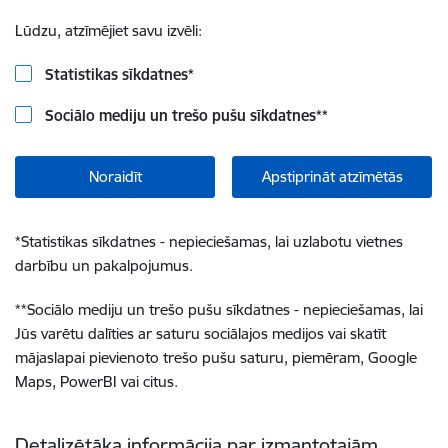
Lūdzu, atzīmējiet savu izvēli:
Statistikas sīkdatnes
*
Sociālo mediju un trešo pušu sīkdatnes
**
Noraidīt
Apstiprināt atzīmētās
*
Statistikas sīkdatnes - nepieciešamas, lai uzlabotu vietnes
darbību un pakalpojumus.
**
Sociālo mediju un trešo pušu sīkdatnes - nepieciešamas, lai
Jūs varētu dalīties ar saturu sociālajos medijos vai skatīt
mājaslapai pievienoto trešo pušu saturu, piemēram, Google
Maps, PowerBI vai citus.
Detalizētāka informācija par izmantotajām