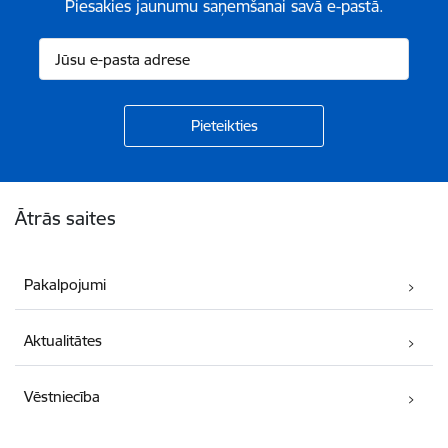
Piesakies jaunumu saņemšanai savā e-pastā.
Kājene
Ātrās saites
Pakalpojumi
Aktualitātes
Vēstniecība