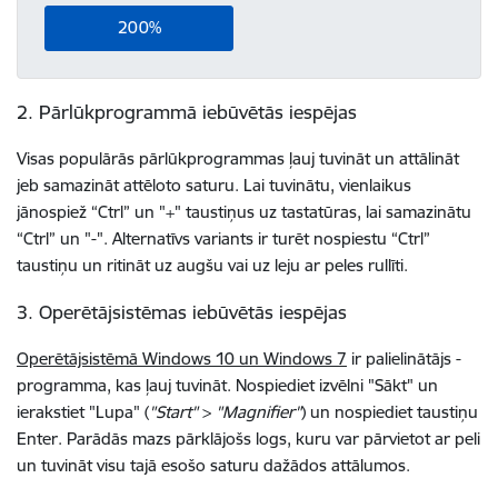
200%
2. Pārlūkprogrammā iebūvētās iespējas
Visas populārās pārlūkprogrammas ļauj tuvināt un attālināt
jeb samazināt attēloto saturu. Lai tuvinātu, vienlaikus
jānospiež “Ctrl” un "+" taustiņus uz tastatūras, lai samazinātu
“Ctrl” un "-". Alternatīvs variants ir turēt nospiestu “Ctrl”
taustiņu un ritināt uz augšu vai uz leju ar peles rullīti.
3. Operētājsistēmas iebūvētās iespējas
Operētājsistēmā Windows 10 un Windows 7
ir palielinātājs -
programma, kas ļauj tuvināt. Nospiediet izvēlni "Sākt" un
ierakstiet "Lupa" (
"Start"
>
"Magnifier"
) un nospiediet taustiņu
Enter. Parādās mazs pārklājošs logs, kuru var pārvietot ar peli
un tuvināt visu tajā esošo saturu dažādos attālumos.