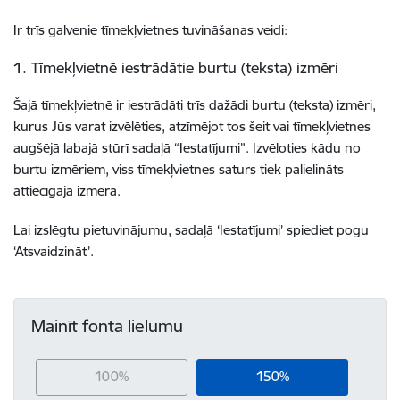
Ir trīs galvenie tīmekļvietnes tuvināšanas veidi:
1. Tīmekļvietnē iestrādātie burtu (teksta) izmēri
Šajā tīmekļvietnē ir iestrādāti trīs dažādi burtu (teksta) izmēri,
kurus Jūs varat izvēlēties, atzīmējot tos šeit vai tīmekļvietnes
augšējā labajā stūrī sadaļā “Iestatījumi”. Izvēloties kādu no
burtu izmēriem, viss tīmekļvietnes saturs tiek palielināts
attiecīgajā izmērā.
Lai izslēgtu pietuvinājumu, sadaļā ‘Iestatījumi’ spiediet pogu
‘Atsvaidzināt’.
Mainīt fonta lielumu
100%
150%