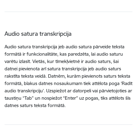
Audio satura transkripcija
Audio satura transkripcija jeb audio satura pārveide teksta
formātā ir funkcionalitāte, kas paredzēta, lai audio saturu
varētu izlasīt. Vietās, kur tīmekļvietnē ir audio saturs, šai
datnei pievienota arī satura transkripcija jeb audio saturs
rakstīta teksta veidā. Datnēm, kurām pievienots saturs teksta
formātā, blakus datnes nosaukumam tiek attēlota poga ‘Radīt
audio transkripciju’. Uzspiežot ar datorpeli vai pārvietojoties ar
taustiņu “Tab” un nospiežot “Enter” uz pogas, tiks attēlots šīs
datnes saturs teksta formātā.