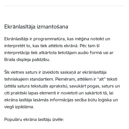
Ekrānlasītāja izmantošana
Ekrānlasītājs ir programmatūra, kas mēģina noteikt un
interpretēt to, kas tiek attēlots ekrānā. Pēc tam šī
interpretācija tiek atkārtota lietotājam audio formā vai ar
Braila displeja palīdzību.
Šīs vietnes saturs ir izveidots saskaņā ar ekrānlasītāja
tehniskajiem standartiem. Piemēram, attēliem ir “alt” teksti
(attēla satura tekstuāls apraksts), savukārt pogas, saturs un
citi praktiski lapas elementi ir novietoti un sakārtoti tā, lai
ekrāna lasītāja lasāmās informācijas secība būtu loģiska un
viegli izpildāma.
Populāru ekrāna lasītāju izvēle: