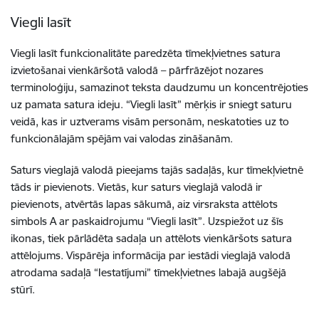
Viegli lasīt
Viegli lasīt funkcionalitāte paredzēta tīmekļvietnes satura
izvietošanai vienkāršotā valodā – pārfrāzējot nozares
terminoloģiju, samazinot teksta daudzumu un koncentrējoties
uz pamata satura ideju. “Viegli lasīt” mērķis ir sniegt saturu
veidā, kas ir uztverams visām personām, neskatoties uz to
funkcionālajām spējām vai valodas zināšanām.
Saturs vieglajā valodā pieejams tajās sadaļās, kur tīmekļvietnē
tāds ir pievienots. Vietās, kur saturs vieglajā valodā ir
pievienots, atvērtās lapas sākumā, aiz virsraksta attēlots
simbols A ar paskaidrojumu “Viegli lasīt”. Uzspiežot uz šīs
ikonas, tiek pārlādēta sadaļa un attēlots vienkāršots satura
attēlojums. Vispārēja informācija par iestādi vieglajā valodā
atrodama sadaļā “Iestatījumi” tīmekļvietnes labajā augšējā
stūrī.