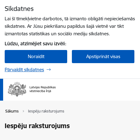
Pāriet uz lapas saturu
Sīkdatnes
Spied
lai meklētu
Enter
Lai šī tīmekļvietne darbotos, tā izmanto obligāti nepieciešamās
sīkdatnes. Ar Jūsu piekrišanu papildus šajā vietnē var tikt
izmantotas statistikas un sociālo mediju sīkdatnes.
Lūdzu, atzīmējiet savu izvēli:
Noraidīt
Apstiprināt visas
Pārvaldīt sīkdatnes
Sākums
Iespēju raksturojums
Iespēju raksturojums