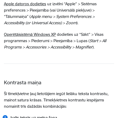
Apple datoros dodieties
uz izvēlni “Apple” > Sistēmas
preferences > Pieejamība (vai Universālā piekļuve) >
“Tālummaiņa” (
Apple menu > System Preferences >
Accessibility (or Universal Access) > Zoom
).
Operētājsistēmā Windows XP
dodieties uz “Sākt” > Visas
programmas > Piederumi > Pieejamība > Lupas (
Start > All
Programs > Accessories > Accessibility > Magnifier
).
Kontrasta maiņa
Šī tīmekļvietne ļauj lietotājiem iegūt lielāku teksta kontrastu,
mainot satura krāsas. Tīmekļvietnes kontrastu iespējams
nomainīt trīs dažādās kombinācijās:
balts teksts uz melna fona,