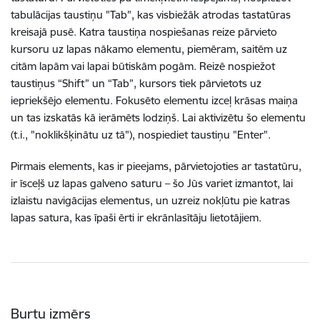
tabulācijas taustiņu "Tab", kas visbiežāk atrodas tastatūras
kreisajā pusē. Katra taustiņa nospiešanas reize pārvieto
kursoru uz lapas nākamo elementu, piemēram, saitēm uz
citām lapām vai lapai būtiskām pogām. Reizē nospiežot
taustiņus “Shift” un “Tab”, kursors tiek pārvietots uz
iepriekšējo elementu. Fokusēto elementu izceļ krāsas maiņa
un tas izskatās kā ierāmēts lodziņš. Lai aktivizētu šo elementu
(t.i., "noklikšķinātu uz tā"), nospiediet taustiņu "Enter".
Pirmais elements, kas ir pieejams, pārvietojoties ar tastatūru,
ir īsceļš uz lapas galveno saturu – šo Jūs variet izmantot, lai
izlaistu navigācijas elementus, un uzreiz nokļūtu pie katras
lapas satura, kas īpaši ērti ir ekrānlasītāju lietotājiem.
Burtu izmērs