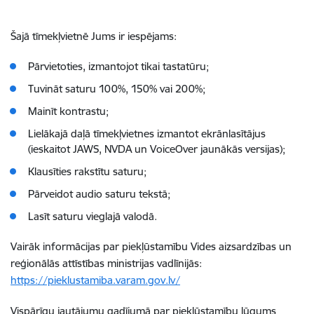
Šajā tīmekļvietnē Jums ir iespējams:
Pārvietoties, izmantojot tikai tastatūru;
Tuvināt saturu 100%, 150% vai 200%;
Mainīt kontrastu;
Lielākajā daļā tīmekļvietnes izmantot ekrānlasītājus
(ieskaitot JAWS, NVDA un VoiceOver jaunākās versijas);
Klausīties rakstītu saturu;
Pārveidot audio saturu tekstā;
Lasīt saturu vieglajā valodā.
Vairāk informācijas par piekļūstamību Vides aizsardzības un
reģionālās attīstības ministrijas vadlīnijās:
https://pieklustamiba.varam.gov.lv/
Vispārīgu jautājumu gadījumā par piekļūstamību lūgums