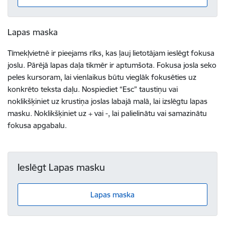
Lapas maska
Tīmekļvietnē ir pieejams rīks, kas ļauj lietotājam ieslēgt fokusa
joslu. Pārējā lapas daļa tikmēr ir aptumšota. Fokusa josla seko
peles kursoram, lai vienlaikus būtu vieglāk fokusēties uz
konkrēto teksta daļu. Nospiediet “Esc” taustiņu vai
noklikšķiniet uz krustiņa joslas labajā malā, lai izslēgtu lapas
masku. Noklikšķiniet uz + vai -, lai palielinātu vai samazinātu
fokusa apgabalu.
Ieslēgt Lapas masku
Lapas maska