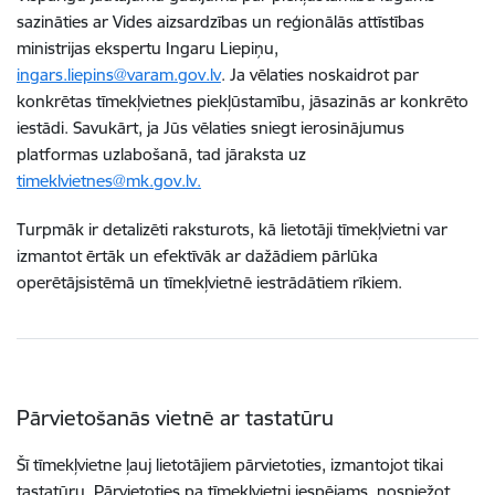
sazināties ar Vides aizsardzības un reģionālās attīstības
ministrijas ekspertu Ingaru Liepiņu,
ingars.liepins@varam.gov.lv
. Ja vēlaties noskaidrot par
konkrētas tīmekļvietnes piekļūstamību, jāsazinās ar konkrēto
iestādi. Savukārt, ja Jūs vēlaties sniegt ierosinājumus
platformas uzlabošanā, tad jāraksta uz
timeklvietnes@mk.gov.lv.
Turpmāk ir detalizēti raksturots, kā lietotāji tīmekļvietni var
izmantot ērtāk un efektīvāk ar dažādiem pārlūka
operētājsistēmā un tīmekļvietnē iestrādātiem rīkiem.
Pārvietošanās vietnē ar tastatūru
Šī tīmekļvietne ļauj lietotājiem pārvietoties, izmantojot tikai
tastatūru. Pārvietoties pa tīmekļvietni iespējams, nospiežot