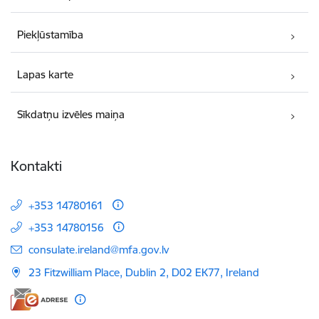
Piekļūstamība
Lapas karte
Sīkdatņu izvēles maiņa
Kontakti
+353 14780161
+353 14780156
E-pasts:
consulate.ireland@mfa.gov.lv
23 Fitzwilliam Place, Dublin 2, D02 EK77, Ireland