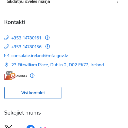
Sīkdatņu izvēles maiņa
Kontakti
+353 14780161
+353 14780156
E-pasts:
consulate.ireland@mfa.gov.lv
23 Fitzwilliam Place, Dublin 2, D02 EK77, Ireland
Visi kontakti
Sekojiet mums