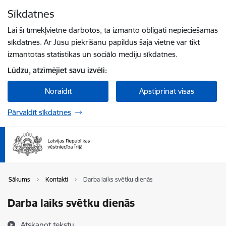
Pāriet uz lapas saturu
Sīkdatnes
Spied
lai meklētu
Enter
Lai šī tīmekļvietne darbotos, tā izmanto obligāti nepieciešamās
sīkdatnes. Ar Jūsu piekrišanu papildus šajā vietnē var tikt
izmantotas statistikas un sociālo mediju sīkdatnes.
Lūdzu, atzīmējiet savu izvēli:
Noraidīt
Apstiprināt visas
Pārvaldīt sīkdatnes
Sākums
Kontakti
Darba laiks svētku dienās
Darba laiks svētku dienās
Atskaņot tekstu