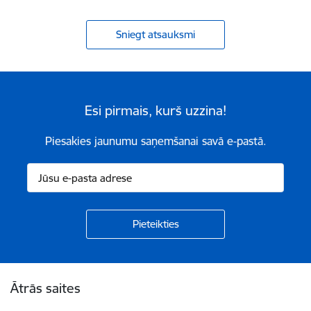
Sniegt atsauksmi
Esi pirmais, kurš uzzina!
Piesakies jaunumu saņemšanai savā e-pastā.
Kājene
Ātrās saites