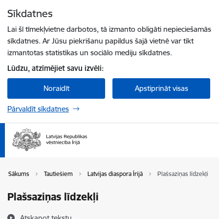
Pāriet uz lapas saturu
Sīkdatnes
Spied
lai meklētu
Enter
Lai šī tīmekļvietne darbotos, tā izmanto obligāti nepieciešamās
sīkdatnes. Ar Jūsu piekrišanu papildus šajā vietnē var tikt
izmantotas statistikas un sociālo mediju sīkdatnes.
Lūdzu, atzīmējiet savu izvēli:
Noraidīt
Apstiprināt visas
Pārvaldīt sīkdatnes
Sākums
Tautiešiem
Latvijas diaspora Īrijā
Plašsaziņas līdzekļi
Plašsaziņas līdzekļi
Atskaņot tekstu