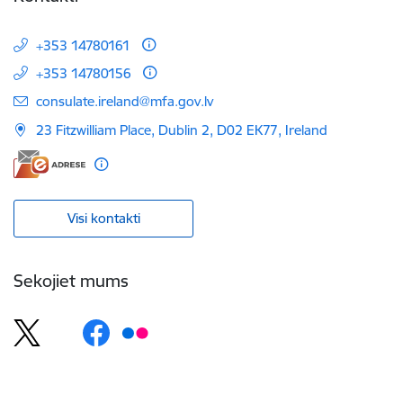
+353 14780161
+353 14780156
E-pasts:
consulate.ireland@mfa.gov.lv
23 Fitzwilliam Place, Dublin 2, D02 EK77, Ireland
Visi kontakti
Sekojiet mums