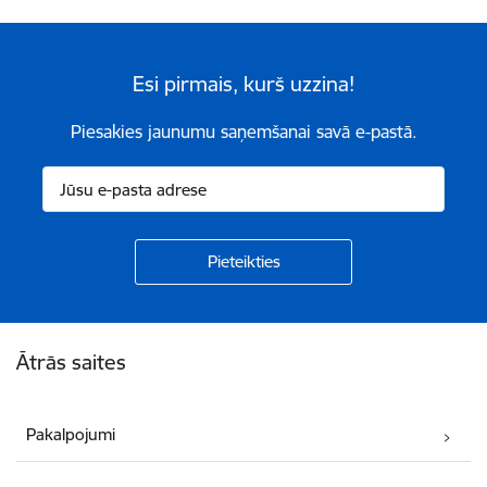
Esi pirmais, kurš uzzina!
Piesakies jaunumu saņemšanai savā e-pastā.
Kājene
Ātrās saites
Pakalpojumi