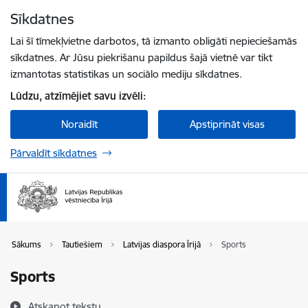
Pāriet uz lapas saturu
Sīkdatnes
Spied
lai meklētu
Enter
Lai šī tīmekļvietne darbotos, tā izmanto obligāti nepieciešamās
sīkdatnes. Ar Jūsu piekrišanu papildus šajā vietnē var tikt
izmantotas statistikas un sociālo mediju sīkdatnes.
Lūdzu, atzīmējiet savu izvēli:
Noraidīt
Apstiprināt visas
Pārvaldīt sīkdatnes
Sākums
Tautiešiem
Latvijas diaspora Īrijā
Sports
Sports
Atskaņot tekstu