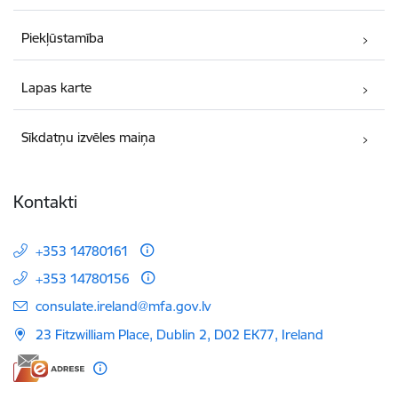
Piekļūstamība
Lapas karte
Sīkdatņu izvēles maiņa
Kontakti
+353 14780161
+353 14780156
E-pasts:
consulate.ireland@mfa.gov.lv
23 Fitzwilliam Place, Dublin 2, D02 EK77, Ireland