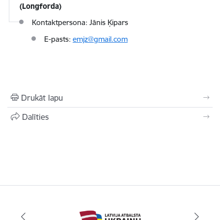
(Longforda)
Kontaktpersona:
Jānis Ķipars
E-pasts:
emjz@gmail.com
Drukāt lapu
Dalīties