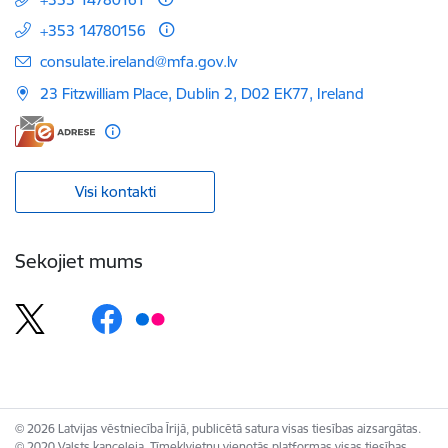
+353 14780156
E-pasts:
consulate.ireland@mfa.gov.lv
23 Fitzwilliam Place, Dublin 2, D02 EK77, Ireland
Visi kontakti
Sekojiet mums
© 2026 Latvijas vēstniecība Īrijā, publicētā satura visas tiesības aizsargātas.
© 2020 Valsts kanceleja, Tīmekļvietņu vienotās platformas visas tiesības