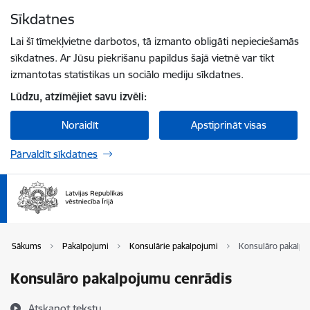
Pāriet uz lapas saturu
Sīkdatnes
Spied
lai meklētu
Enter
Lai šī tīmekļvietne darbotos, tā izmanto obligāti nepieciešamās
sīkdatnes. Ar Jūsu piekrišanu papildus šajā vietnē var tikt
izmantotas statistikas un sociālo mediju sīkdatnes.
Lūdzu, atzīmējiet savu izvēli:
Noraidīt
Apstiprināt visas
Pārvaldīt sīkdatnes
Sākums
Pakalpojumi
Konsulārie pakalpojumi
Konsulāro pakalpo
Konsulāro pakalpojumu cenrādis
Atskaņot tekstu