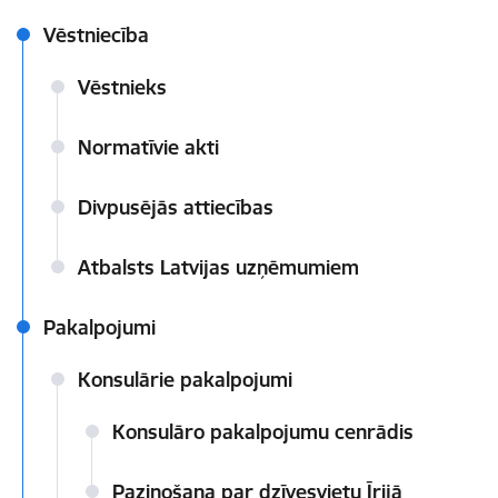
Vēstniecība
Vēstnieks
Normatīvie akti
Divpusējās attiecības
Atbalsts Latvijas uzņēmumiem
Pakalpojumi
Konsulārie pakalpojumi
Konsulāro pakalpojumu cenrādis
Paziņošana par dzīvesvietu Īrijā