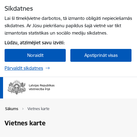
Pāriet uz lapas saturu
Sīkdatnes
Spied
lai meklētu
Enter
Lai šī tīmekļvietne darbotos, tā izmanto obligāti nepieciešamās
sīkdatnes. Ar Jūsu piekrišanu papildus šajā vietnē var tikt
izmantotas statistikas un sociālo mediju sīkdatnes.
Lūdzu, atzīmējiet savu izvēli:
Noraidīt
Apstiprināt visas
Pārvaldīt sīkdatnes
Sākums
Vietnes karte
Vietnes karte