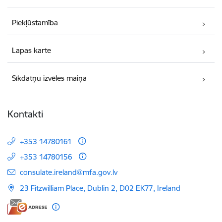
Piekļūstamība
Lapas karte
Sīkdatņu izvēles maiņa
Kontakti
+353 14780161
+353 14780156
E-pasts:
consulate.ireland@mfa.gov.lv
23 Fitzwilliam Place, Dublin 2, D02 EK77, Ireland