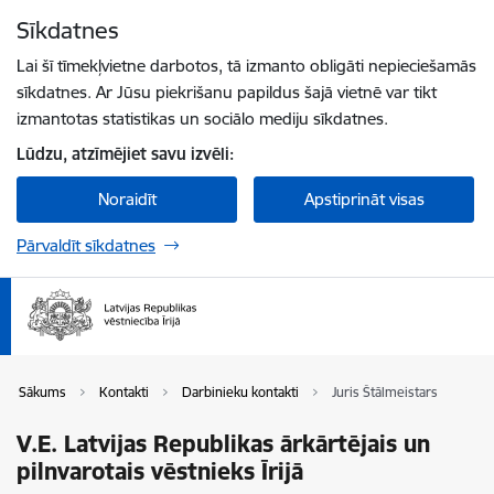
Pāriet uz lapas saturu
Sīkdatnes
Spied
lai meklētu
Enter
Lai šī tīmekļvietne darbotos, tā izmanto obligāti nepieciešamās
sīkdatnes. Ar Jūsu piekrišanu papildus šajā vietnē var tikt
izmantotas statistikas un sociālo mediju sīkdatnes.
Lūdzu, atzīmējiet savu izvēli:
Noraidīt
Apstiprināt visas
Pārvaldīt sīkdatnes
Sākums
Kontakti
Darbinieku kontakti
Juris Štālmeistars
V.E. Latvijas Republikas ārkārtējais un
pilnvarotais vēstnieks Īrijā