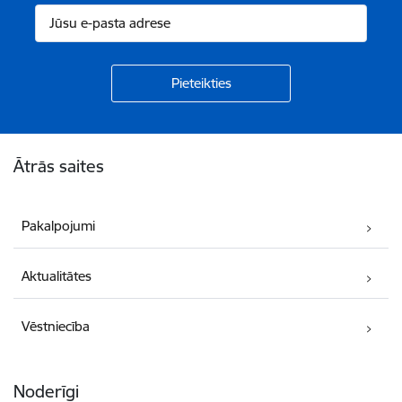
Kājene
Ātrās saites
Pakalpojumi
Aktualitātes
Vēstniecība
Noderīgi