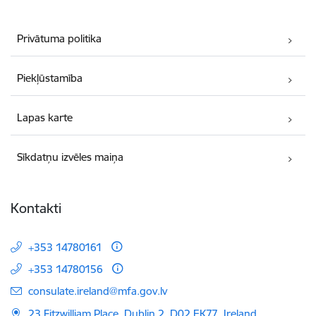
Privātuma politika
Piekļūstamība
Lapas karte
Sīkdatņu izvēles maiņa
Kontakti
+353 14780161
+353 14780156
E-pasts:
consulate.ireland@mfa.gov.lv
23 Fitzwilliam Place, Dublin 2, D02 EK77, Ireland