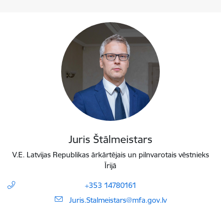
Juris Štālmeistars
V.E. Latvijas Republikas ārkārtējais un pilnvarotais vēstnieks
Īrijā
+353 14780161
E-pasts:
Juris.Stalmeistars@mfa.gov.lv