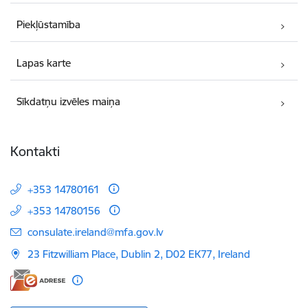
Piekļūstamība
Lapas karte
Sīkdatņu izvēles maiņa
Kontakti
+353 14780161
+353 14780156
E-pasts:
consulate.ireland@mfa.gov.lv
23 Fitzwilliam Place, Dublin 2, D02 EK77, Ireland