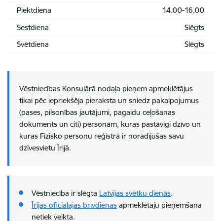
Piektdiena
14.00-16.00
Sestdiena
Slēgts
Svētdiena
Slēgts
Vēstniecības Konsulārā nodaļa pieņem apmeklētājus
tikai pēc iepriekšēja pieraksta un sniedz pakalpojumus
(pases, pilsonības jautājumi, pagaidu ceļošanas
dokuments un citi) personām, kuras pastāvīgi dzīvo un
kuras Fizisko personu reģistrā ir norādījušas savu
dzīvesvietu Īrijā.
Vēstniecība ir slēgta
Latvijas svētku dienās
.
Īrijas oficiālajās brīvdienās
apmeklētāju pieņemšana
netiek veikta.