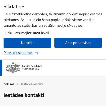
Pāriet uz lapas saturu
Sīkdatnes
Spied
lai meklētu
Enter
Lai šī tīmekļvietne darbotos, tā izmanto obligāti nepieciešamās
sīkdatnes. Ar Jūsu piekrišanu papildus šajā vietnē var tikt
izmantotas statistikas un sociālo mediju sīkdatnes.
Lūdzu, atzīmējiet savu izvēli:
Noraidīt
Apstiprināt visas
Pārvaldīt sīkdatnes
Sākums
Iestādes kontakti
Iestādes kontakti