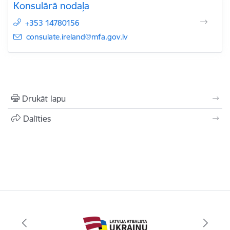
Konsulārā nodaļa
+353 14780156
E-pasts:
consulate.ireland@mfa.gov.lv
Drukāt lapu
Dalīties