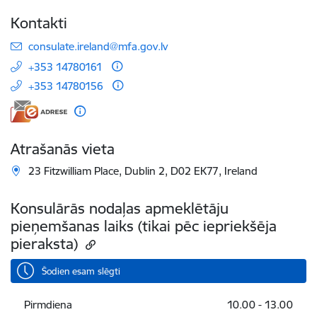
Kontakti
E-pasts:
consulate.ireland@mfa.gov.lv
+353 14780161
+353 14780156
Atrašanās vieta
23 Fitzwilliam Place, Dublin 2, D02 EK77, Ireland
Konsulārās nodaļas apmeklētāju
pieņemšanas laiks (tikai pēc iepriekšēja
pieraksta)
Šodien esam slēgti
Pirmdiena
10.00 - 13.00