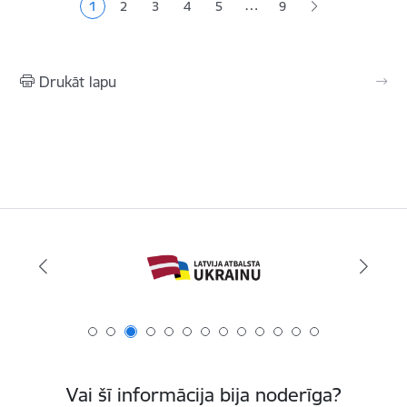
…
1
2
3
4
5
9
Pašreizējā lapa
Lapa
Lapa
Lapa
Lapa
Drukāt lapu
Vai šī informācija bija noderīga?