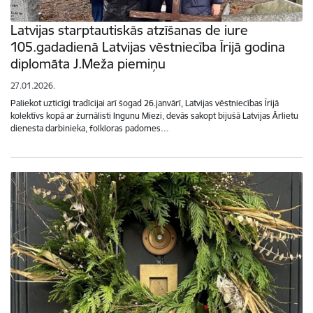
Latvijas starptautiskās atzīšanas de iure
105.gadadienā Latvijas vēstniecība Īrijā godina
diplomāta J.Meža piemiņu
27.01.2026.
Paliekot uzticīgi tradīcijai arī šogad 26.janvārī, Latvijas vēstniecības Īrijā
kolektīvs kopā ar žurnālisti Ingunu Miezi, devās sakopt bijušā Latvijas Ārlietu
dienesta darbinieka, folkloras padomes…