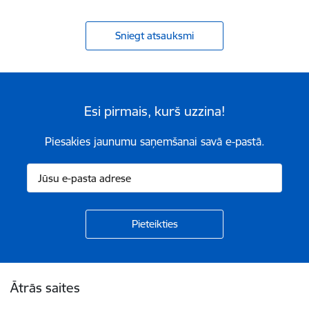
Sniegt atsauksmi
Esi pirmais, kurš uzzina!
Piesakies jaunumu saņemšanai savā e-pastā.
Kājene
Ātrās saites