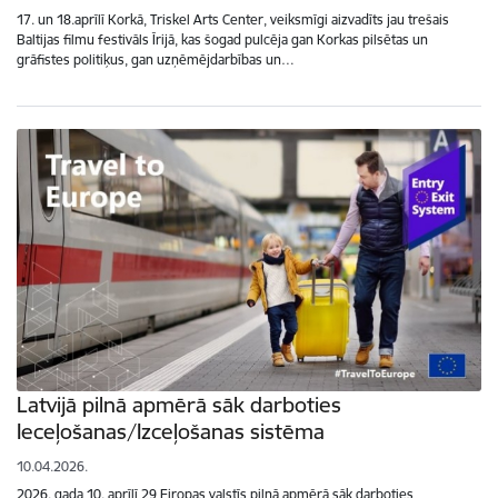
17. un 18.aprīlī Korkā, Triskel Arts Center, veiksmīgi aizvadīts jau trešais
Baltijas filmu festivāls Īrijā, kas šogad pulcēja gan Korkas pilsētas un
grāfistes politiķus, gan uzņēmējdarbības un…
Latvijā pilnā apmērā sāk darboties
Ieceļošanas/Izceļošanas sistēma
10.04.2026.
2026. gada 10. aprīlī 29 Eiropas valstīs pilnā apmērā sāk darboties