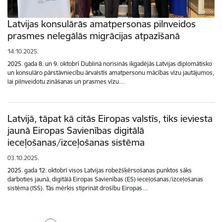
Latvijas konsulārās amatpersonas pilnveidos
prasmes nelegālās migrācijas atpazīšanā
14.10.2025.
2025. gada 8. un 9. oktobrī Dublinā norisinās ikgadējās Latvijas diplomātisko
un konsulāro pārstāvniecību ārvalstīs amatpersonu mācības vīzu jautājumos,
lai pilnveidotu zināšanas un prasmes vīzu…
Latvijā, tāpat kā citās Eiropas valstīs, tiks ieviesta
jaunā Eiropas Savienības digitālā
ieceļošanas/izceļošanas sistēma
03.10.2025.
2025. gada 12. oktobrī visos Latvijas robežšķērsošanas punktos sāks
darboties jaunā, digitālā Eiropas Savienības (ES) ieceļošanas/izceļošanas
sistēma (ISS). Tās mērķis stiprināt drošību Eiropas…
Lapošana