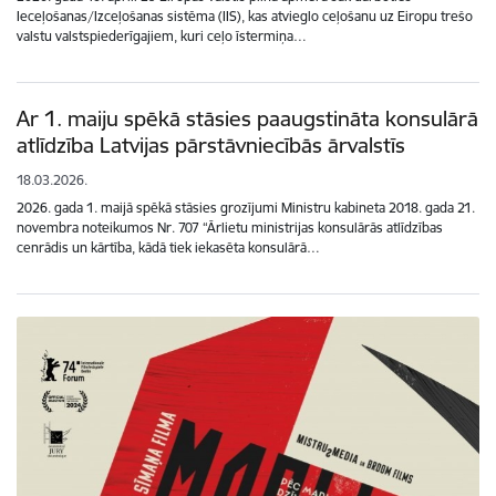
Ieceļošanas/Izceļošanas sistēma (IIS), kas atvieglo ceļošanu uz Eiropu trešo
valstu valstspiederīgajiem, kuri ceļo īstermiņa…
Ar 1. maiju spēkā stāsies paaugstināta konsulārā
atlīdzība Latvijas pārstāvniecībās ārvalstīs
18.03.2026.
2026. gada 1. maijā spēkā stāsies grozījumi Ministru kabineta 2018. gada 21.
novembra noteikumos Nr. 707 “Ārlietu ministrijas konsulārās atlīdzības
cenrādis un kārtība, kādā tiek iekasēta konsulārā…