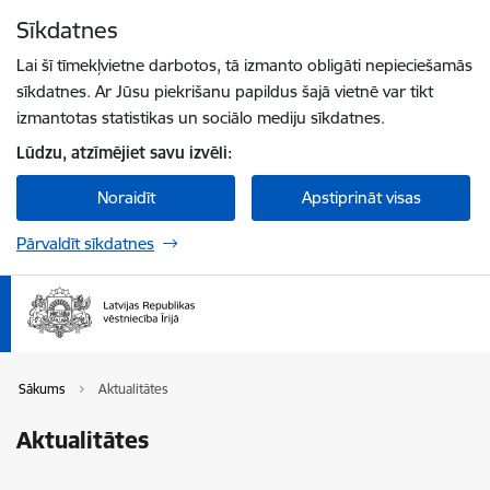
Pāriet uz lapas saturu
Sīkdatnes
Spied
lai meklētu
Enter
Lai šī tīmekļvietne darbotos, tā izmanto obligāti nepieciešamās
sīkdatnes. Ar Jūsu piekrišanu papildus šajā vietnē var tikt
izmantotas statistikas un sociālo mediju sīkdatnes.
Lūdzu, atzīmējiet savu izvēli:
Noraidīt
Apstiprināt visas
Pārvaldīt sīkdatnes
Sākums
Aktualitātes
Aktualitātes