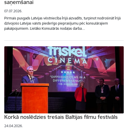
saņemšanai
07.07.2026.
Pirmais pusgads Latvijas vēstniecība Īrijā aizvadīts, turpinot nodrošināt Īrijā
dzīvojošo Latvijas valsts piederīgo pieprasījumu pēc konsulārajiem
pakalpojumiem. Lielāko Konsulārās nodaļas darba…
Korkā noslēdzies trešais Baltijas filmu festivāls
24.04.2026.