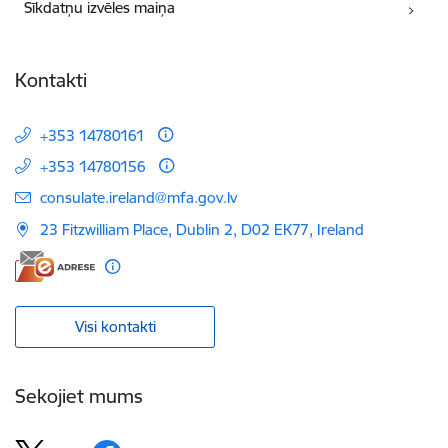
Sīkdatņu izvēles maiņa
Kontakti
+353 14780161
+353 14780156
E-pasts:
consulate.ireland@mfa.gov.lv
23 Fitzwilliam Place, Dublin 2, D02 EK77, Ireland
Visi kontakti
Sekojiet mums