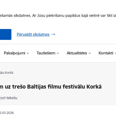
iešamās sīkdatnes. Ar Jūsu piekrišanu papildus šajā vietnē var tikt i
Pārvaldīt sīkdatnes
Pakalpojumi
Tautiešiem
Aktualitātes
Kontakti
vālu Korkā
m uz trešo Baltijas filmu festivālu Korkā
ņot tekstu
12.03.2026.