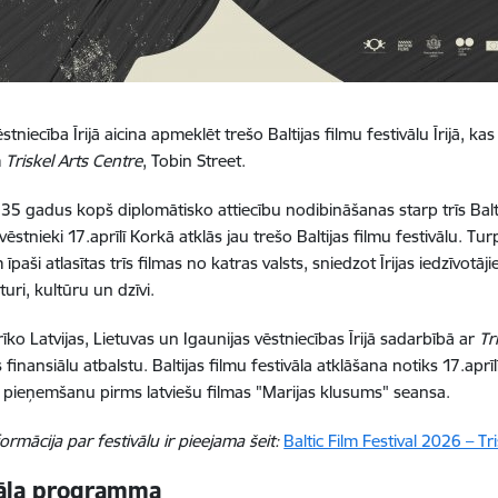
ēstniecība Īrijā aicina apmeklēt trešo Baltijas filmu festivālu Īrijā, ka
m
Triskel Arts Centre
, Tobin Street.
 35 gadus kopš diplomātisko attiecību nodibināšanas starp trīs Baltija
vēstnieki 17.aprīlī Korkā atklās jau trešo Baltijas filmu festivālu. Tur
 īpaši atlasītas trīs filmas no katras valsts, sniedzot Īrijas iedzīvotāj
turi, kultūru un dzīvi.
rīko Latvijas, Lietuvas un Igaunijas vēstniecības Īrijā sadarbībā ar
Tr
s finansiālu atbalstu. Baltijas filmu festivāla atklāšana notiks 17.aprīl
 pieņemšanu pirms latviešu filmas "Marijas klusums" seansa.
ormācija par festivālu ir pieejama šeit:
Baltic Film Festival 2026 – Tr
vāla programma