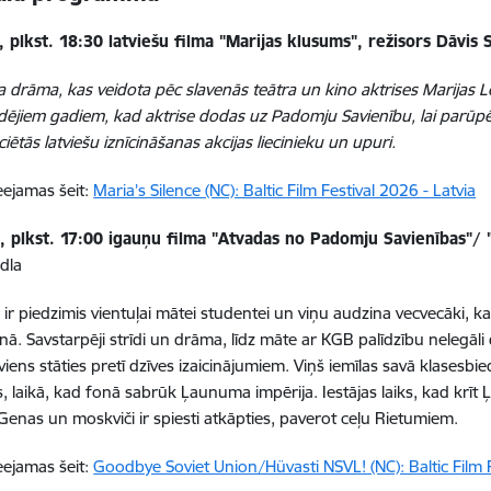
s, plkst. 18:30 latviešu filma "Marijas klusums", režisors Dāvis 
a drāma, kas veidota pēc slavenās teātra un kino aktrises Marijas L
dējiem gadiem, kad aktrise dodas uz Padomju Savienību, lai parūp
iciētās latviešu iznīcināšanas akcijas liecinieku un upuri.
ieejamas šeit:
Maria’s Silence (NC): Baltic Film Festival 2026 - Latvia
is, plkst. 17:00 igauņu filma "Atvadas no Padomju Savienības"/
dla
ir piedzimis vientuļai mātei studentei un viņu audzina vecvecāki, k
nā. Savstarpēji strīdi un drāma, līdz māte ar KGB palīdzību nelegāl
 viens stāties pretī dzīves izaicinājumiem. Viņš iemīlas savā klasesbi
s, laikā, kad fonā sabrūk Ļaunuma impērija. Iestājas laiks, kad krīt 
 Genas un moskviči ir spiesti atkāpties, paverot ceļu Rietumiem.
ieejamas šeit:
Goodbye Soviet Union/Hüvasti NSVL! (NC): Baltic Film 