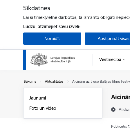
Pāriet uz lapas saturu
Sīkdatnes
Lai šī tīmekļvietne darbotos, tā izmanto obligāti nepiec
Lūdzu, atzīmējiet savu izvēli:
Noraidīt
Apstiprināt visas
Vēstniecība
Sākums
Aktualitātes
Aicinām uz trešo Baltijas filmu festi
Aicinā
Jaunumi
Foto un video
Atska
Publicēts: 