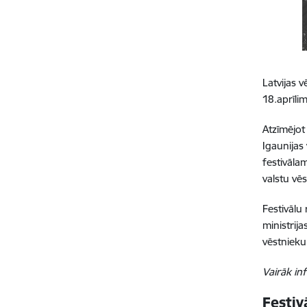
Latvijas v
18.aprīli
Atzīmējot
Igaunijas 
festivālam
valstu vēs
Festivālu 
ministrija
vēstnieku
Vairāk inf
Festi