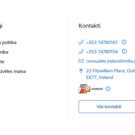
i
Kontakti
 politika
+353 14780161
+353 14780156
mība
E-pasts:
consulate.ireland@mfa.g
te
23 Fitzwilliam Place, Du
izvēles maiņa
EK77, Ireland
Visi kontakti