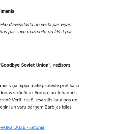
Sīmanis
eiko dzīvesstāsta un vēsta par viņas
ētos par savu mazmeitu un kļūst par
 "Goodbye Soviet Union", režisors
amēr viņa hipiju māte protestē pret karu
i dodas strādāt uz Somiju, un Johannes
edrenē Verā, riskē, iesaistās kautiņos un
Ļeņini un varu pārņem Bārbijas lelles,
Festival 2026 - Estonia