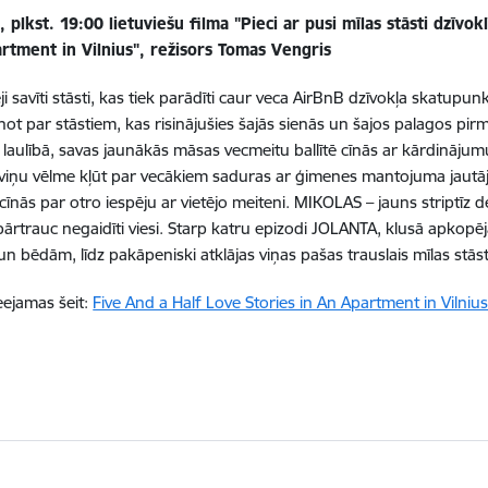
s, plkst. 19:00 lietuviešu filma "Pieci ar pusi mīlas stāsti dzīvo
artment in Vilnius", režisors Tomas Vengris
i savīti stāsti, kas tiek parādīti caur veca AirBnB dzīvokļa skatupunkt
zinot par stāstiem, kas risinājušies šajās sienās un šajos palagos pi
 laulībā, savas jaunākās māsas vecmeitu ballītē cīnās ar kārdinājumu
a viņu vēlme kļūt par vecākiem saduras ar ģimenes mantojuma jaut
cīnās par otro iespēju ar vietējo meiteni. MIKOLAS – jauns striptīz d
pārtrauc negaidīti viesi. Starp katru epizodi JOLANTA, klusā apkopēja
un bēdām, līdz pakāpeniski atklājas viņas pašas trauslais mīlas stās
ieejamas šeit:
Five And a Half Love Stories in An Apartment in Vilnius 