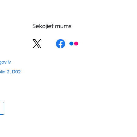
Sekojiet mums
ov.lv
blin 2, D02