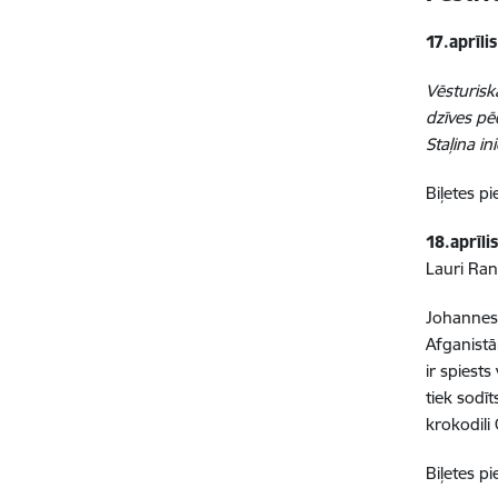
17.aprīli
Vēsturisk
dzīves pē
Staļina in
Biļetes p
18.aprīl
Lauri Ran
Johannes 
Afganistā
ir spiests
tiek sodīt
krokodili
Biļetes p