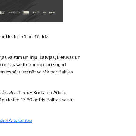
s notiks Korkā no 17. līdz
s valstīm un Īriju, Latvijas, Lietuvas un
pinot aizsākto tradīciju, arī šogad
iem iespēju uzzināt vairāk par Baltijas
iskel Arts Center
Korkā un Ārlietu
ī pulksten 17:30 ar trīs Baltijas valstu
iskel Arts Centre