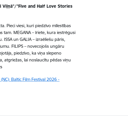
klī Viļņā"/"Five and Half Love Stories
a. Pieci viesi, kuri piedzīvo mīlestības
rms tam. MEGANA – īriete, kura iestrēgusi
. ISSA un GALIA – izraēliešu pāris,
ājumu. FILIPS – novecojošs ungāru
ejotājs, piedzīvo, ka viņa slepeno
, atgriežas, lai noslaucītu pēdas viņu
ts
(NC): Baltic Film Festival 2026 -