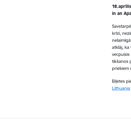
18.aprīli
in an Ap
Savstarpēj
krīzi, ne
nelaimīgā
atklāj, k
vecpuisis 
tikšanos 
priekiem 
Biļetes p
Lithuania