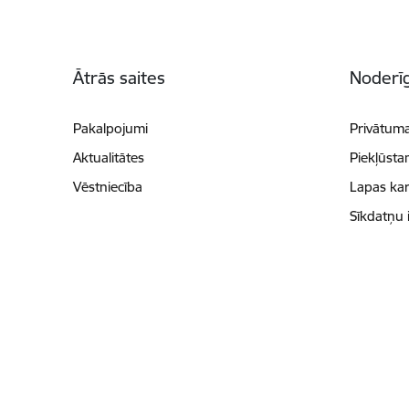
Kājene
Ātrās saites
Noderīg
Pakalpojumi
Privātuma
Aktualitātes
Piekļūsta
Vēstniecība
Lapas kar
Sīkdatņu 