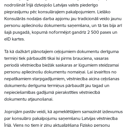
nodrošināt Īrijā dzīvojošo Latvijas valsts piederīgo
pieprasījumu pēc konsulārajiem pakalpojumiem. Lielāko
Konsulārās nodaļas darba apjomu jau tradicionāli veido jaunu
personu apliecinošu dokumentu saņemšana, un tā tas bija arī
šajā pusgadā, kopumā noformējot gandrīz 2 500 pases un
eID kartes.
Tā kā dažkārt plānotajiem ceļojumiem dokumentu derīguma
termiņi tiek pārbaudīti tikai īsi pirms brauciena, vasaras
periodā vēstniecība biežāk saskaras ar lūgumiem steidzamai
personu apliecinošu dokumentu nomaiņai. Lai izvairītos no
nepatīkamiem starpgadījumiem, vēstniecība aicina ceļošanas
dokumentu derīguma termiņus pārbaudīt jau tagad un
nepieciešamības gadījumā pierakstīties vēstniecībā
dokumentu atjaunošanai.
Joprojām pastāv veidi, kā apmeklētājiem samazināt izdevumus
par konsulāro pakalpojumu saņemšanu Latvijas vēstniecība
Īrijā. Viens no tiem ir ziņu aktualizēšana Fizisko personu