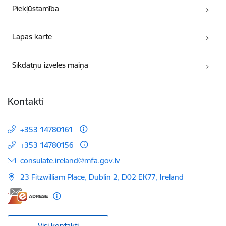
Piekļūstamība
Lapas karte
Sīkdatņu izvēles maiņa
Kontakti
+353 14780161
+353 14780156
E-pasts:
consulate.ireland@mfa.gov.lv
23 Fitzwilliam Place, Dublin 2, D02 EK77, Ireland
Visi kontakti