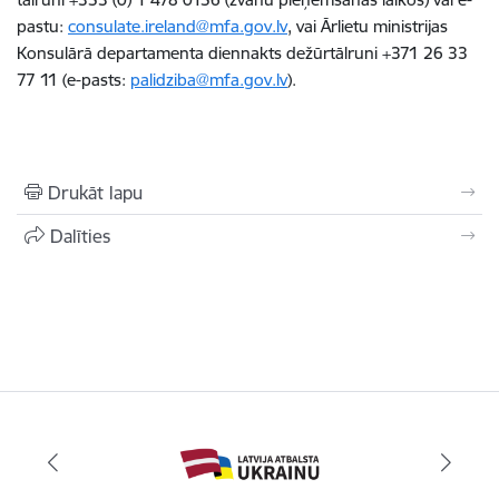
pastu:
consulate.ireland@mfa.gov.lv
,
vai Ārlietu ministrijas
Konsulārā departamenta diennakts dežūrtālruni +371 26 33
77 11 (e-pasts:
palidziba@mfa.gov.lv
).
Drukāt lapu
Dalīties