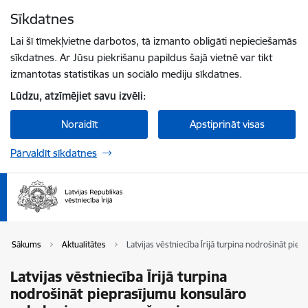
Pāriet uz lapas saturu
Sīkdatnes
Spied
lai meklētu
Enter
Lai šī tīmekļvietne darbotos, tā izmanto obligāti nepieciešamās
sīkdatnes. Ar Jūsu piekrišanu papildus šajā vietnē var tikt
izmantotas statistikas un sociālo mediju sīkdatnes.
Lūdzu, atzīmējiet savu izvēli:
Noraidīt
Apstiprināt visas
Pārvaldīt sīkdatnes
Sākums
Aktualitātes
Latvijas vēstniecība Īrijā turpina nodrošināt p
Latvijas vēstniecība Īrijā turpina
nodrošināt pieprasījumu konsulāro