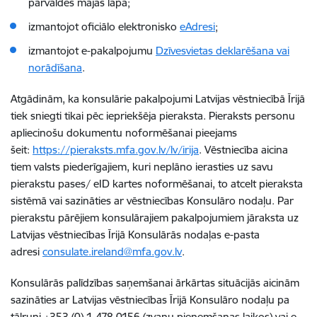
pārvaldes mājas lapā;
izmantojot oficiālo elektronisko
eAdresi
;
izmantojot e-pakalpojumu
Dzīvesvietas deklarēšana vai
norādīšana
.
Atgādinām, ka konsulārie pakalpojumi Latvijas vēstniecībā Īrijā
tiek sniegti tikai pēc iepriekšēja pieraksta. Pieraksts personu
apliecinošu dokumentu noformēšanai pieejams
šeit:
https://pieraksts.mfa.gov.lv/lv/irija
. Vēstniecība aicina
tiem valsts piederīgajiem, kuri neplāno ierasties uz savu
pierakstu pases/ eID kartes noformēšanai, to atcelt pieraksta
sistēmā vai sazināties ar vēstniecības Konsulāro nodaļu. Par
pierakstu pārējiem konsulārajiem pakalpojumiem jāraksta uz
Latvijas vēstniecības Īrijā Konsulārās nodaļas e-pasta
adresi
consulate.ireland@mfa.gov.lv
.
Konsulārās palīdzības saņemšanai ārkārtas situācijās aicinām
sazināties ar Latvijas vēstniecības Īrijā Konsulāro nodaļu pa
tālruni +353 (0) 1 478 0156 (zvanu pieņemšanas laikos) vai e-