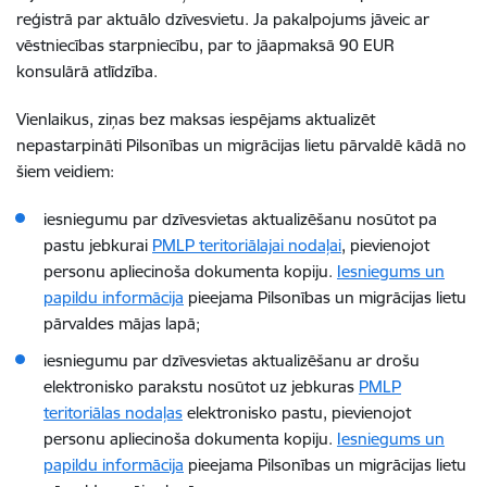
reģistrā par aktuālo dzīvesvietu. Ja pakalpojums jāveic ar
vēstniecības starpniecību, par to jāapmaksā 90 EUR
konsulārā atlīdzība.
Vienlaikus, ziņas bez maksas iespējams aktualizēt
nepastarpināti Pilsonības un migrācijas lietu pārvaldē kādā no
šiem veidiem:
iesniegumu par dzīvesvietas aktualizēšanu nosūtot pa
pastu jebkurai
PMLP teritoriālajai nodaļai
, pievienojot
personu apliecinoša dokumenta kopiju.
Iesniegums un
papildu informācija
pieejama Pilsonības un migrācijas lietu
pārvaldes mājas lapā;
iesniegumu par dzīvesvietas aktualizēšanu ar drošu
elektronisko parakstu nosūtot uz jebkuras
PMLP
teritoriālas nodaļas
elektronisko pastu, pievienojot
personu apliecinoša dokumenta kopiju.
Iesniegums un
papildu informācija
pieejama Pilsonības un migrācijas lietu